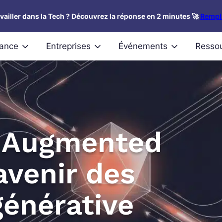
availler dans la Tech ? Découvrez la réponse en 2 minutes 🚀
Rempli
nance
Entreprises
Événements
Resso
l-Augmented
’avenir des
générative