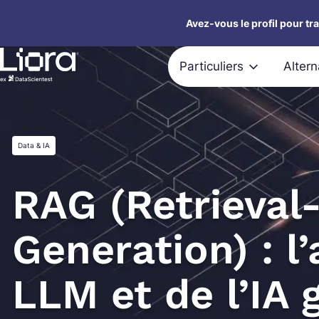
Aller
Avez-vous le profil pour tr
au
contenu
Particuliers
Alter
Data & IA
RAG (Retrieva
Generation) : l
LLM et de l’IA 