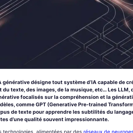
A générative désigne tout système d’IA capable de cr
t du texte, des images, de la musique, etc… Les LLM, d
érative focalisés sur la compréhension et la générat
dèles, comme GPT (Generative Pre-trained Transform
rpus de texte pour apprendre les subtilités du langa
xtes d’une qualité souvent impressionnante.
s technologies, alimentées par des
réseaux de neurone