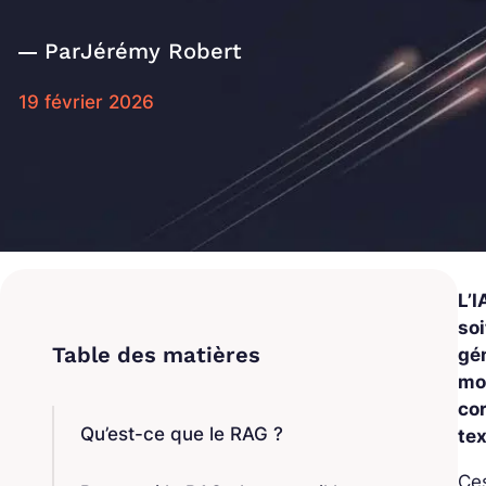
Par
Jérémy Robert
19 février 2026
L’I
soi
gén
mo
co
Qu’est-ce que le RAG ?
te
Ce