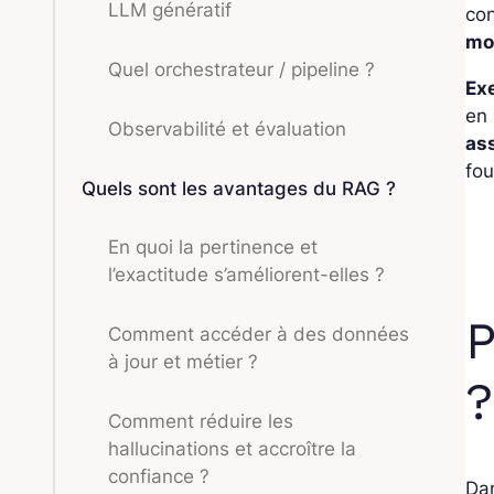
LLM génératif
co
mo
Quel orchestrateur / pipeline ?
Ex
en 
Observabilité et évaluation
ass
fou
Quels sont les avantages du RAG ?
En quoi la pertinence et
l’exactitude s’améliorent-elles ?
P
Comment accéder à des données
à jour et métier ?
?
Comment réduire les
hallucinations et accroître la
confiance ?
Dan