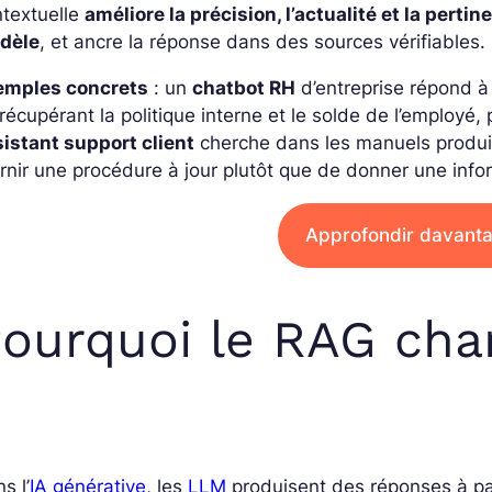
ntextuelle
améliore la précision, l’actualité et la pertin
dèle
, et ancre la réponse dans des sources vérifiables.
emples concrets
: un
chatbot RH
d’entreprise répond à
récupérant la politique interne et le solde de l’employé
istant support client
cherche dans les
manuels produi
rnir une procédure à jour plutôt que de donner une inf
Approfondir davant
ourquoi le RAG chan
s l’
IA générative
, les
LLM
produisent des réponses à par