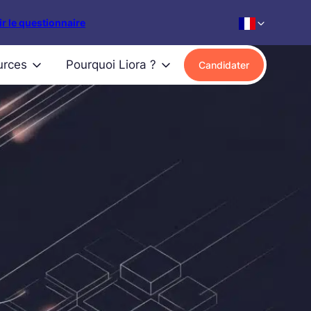
r le questionnaire
urces
Pourquoi Liora ?
Candidater