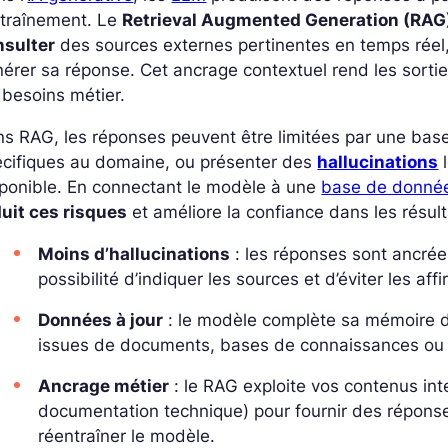
ntraînement. Le
Retrieval Augmented Generation (RAG
nsulter
des sources externes pertinentes en temps réel,
érer sa réponse. Cet ancrage contextuel rend les sorti
 besoins métier.
ns RAG, les réponses peuvent être limitées par une ba
écifiques au domaine, ou présenter des
hallucinations
l
ponible. En connectant le modèle à une
base de donné
uit ces risques
et améliore la confiance dans les résult
Moins d’hallucinations
: les réponses sont ancré
possibilité d’indiquer les sources et d’éviter les af
Données à jour
: le modèle complète sa mémoire d
issues de documents, bases de connaissances ou AP
Ancrage métier
: le RAG exploite vos contenus int
documentation technique) pour fournir des répon
réentraîner le modèle.