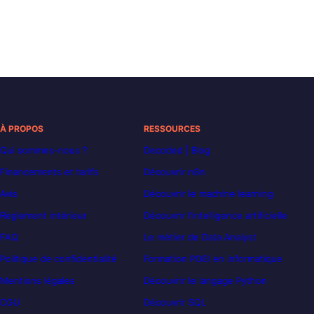
À PROPOS
RESSOURCES
Qui sommes-nous ?
Decoded | Blog
Financements et tarifs
Découvrir n8n
Avis
Découvrir le machine learning
Règlement intérieur
Découvrir l’intelligence artificielle
FAQ
Le métier de Data Analyst
Politique de confidentialité
Formation POEI en informatique
Mentions légales
Découvrir le langage Python
CGU
Découvrir SQL