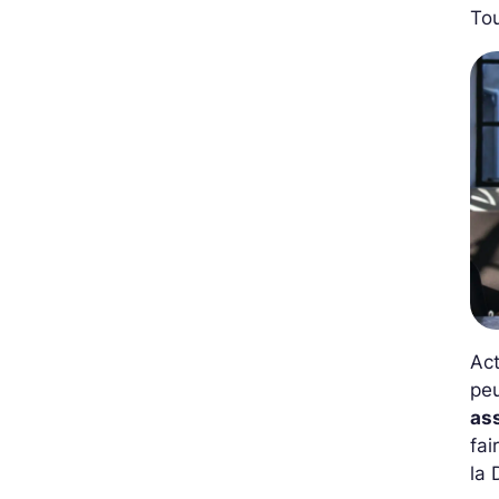
Tou
Ac
peu
as
fai
la 