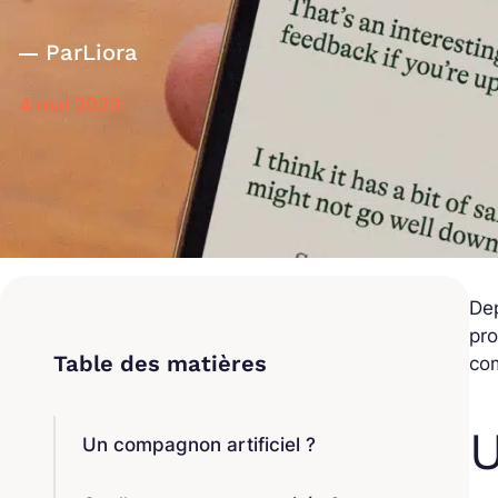
Par
Liora
4 mai 2023
Dep
pro
com
U
Un compagnon artificiel ?