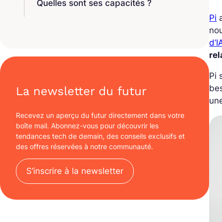
Quelles sont ses capacités ?
Pi
a
no
d’I
rel
Pi 
bes
La newsletter du futur
un
Recevez un aperçu du futur directement dans votre
boîte mail. Abonnez-vous pour découvrir les
tendances tech de demain, des conseils exclusifs et
des offres réservées à notre communauté.
S’inscrire à la newsletter