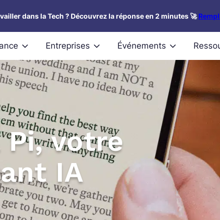
availler dans la Tech ? Découvrez la réponse en 2 minutes 🚀
Rempli
nance
Entreprises
Événements
Resso
 Pi, votre
ant IA