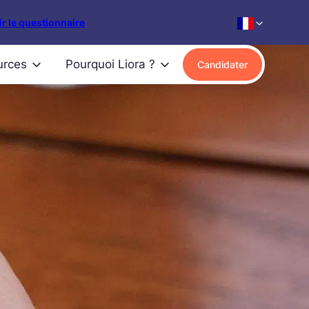
r le questionnaire
urces
Pourquoi Liora ?
Candidater