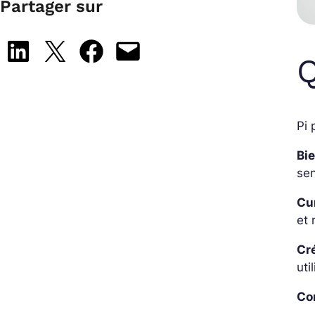
Partager sur
Share on LinkedIn
Share on X
Share on Facebook
Email this Page
Q
Pi 
Bie
sen
Cu
et 
Cré
uti
Co