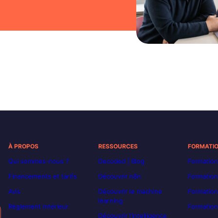
À PROPOS
RESSOURCES
FORMATI
Qui sommes-nous ?
Decoded | Blog
Formation
Financements et tarifs
Découvrir n8n
Formation
Avis
Découvrir le machine
Formation
learning
Règlement intérieur
Formation
Découvrir l’intelligence