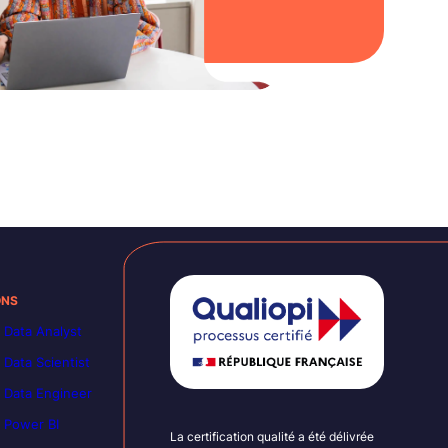
ONS
 Data Analyst
 Data Scientist
 Data Engineer
 Power BI
La certification qualité a été délivrée