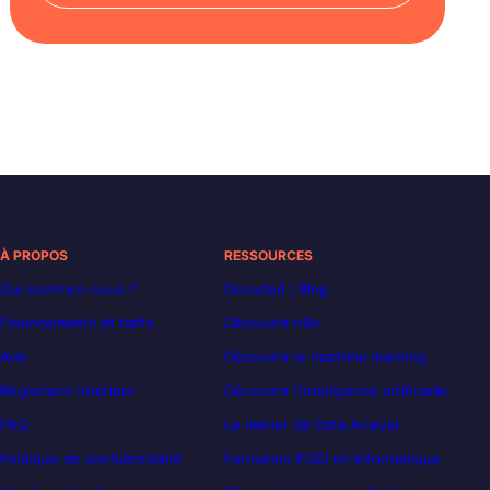
À PROPOS
RESSOURCES
Qui sommes-nous ?
Decoded | Blog
Financements et tarifs
Découvrir n8n
Avis
Découvrir le machine learning
Règlement intérieur
Découvrir l’intelligence artificielle
FAQ
Le métier de Data Analyst
Politique de confidentialité
Formation POEI en informatique