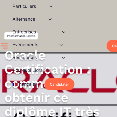
Aller
Particuliers
au
contenu
Alternance
Entreprises
Transformation Digitale
Événements
Ca
Oracle
Ressources
Certification :
Pourquoi Liora ?
comment
Français
Candidater
obtenir ce
diplôme IT très