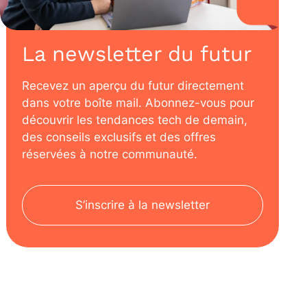
La newsletter du futur
Recevez un aperçu du futur directement
dans votre boîte mail. Abonnez-vous pour
découvrir les tendances tech de demain,
des conseils exclusifs et des offres
réservées à notre communauté.
S’inscrire à la newsletter