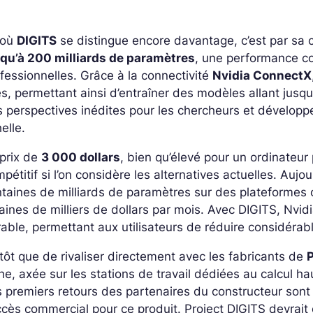
 où
DIGITS
se distingue encore davantage, c’est par sa 
squ’à 200 milliards de paramètres
, une performance co
fessionnelles. Grâce à la connectivité
Nvidia ConnectX
es, permettant ainsi d’entraîner des modèles allant jusq
 perspectives inédites pour les chercheurs et développ
elle.
prix de
3 000 dollars
, bien qu’élevé pour un ordinateur
pétitif si l’on considère les alternatives actuelles. Auj
taines de milliards de paramètres sur des plateformes 
aines de milliers de dollars par mois. Avec DIGITS, Nvidi
able, permettant aux utilisateurs de réduire considérab
tôt que de rivaliser directement avec les fabricants de
he, axée sur les stations de travail dédiées au calcul haut
 premiers retours des partenaires du constructeur sont t
cès commercial pour ce produit. Project DIGITS devrait 