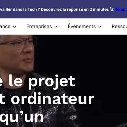
availler dans la Tech ? Découvrez la réponse en 2 minutes 🚀
Rempli
nance
Entreprises
Événements
Resso
 le projet
t ordinateur
 qu’un