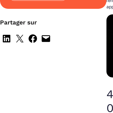
l’e
app
Partager sur
Share on LinkedIn
Share on X
Share on Facebook
Email this Page
4
0