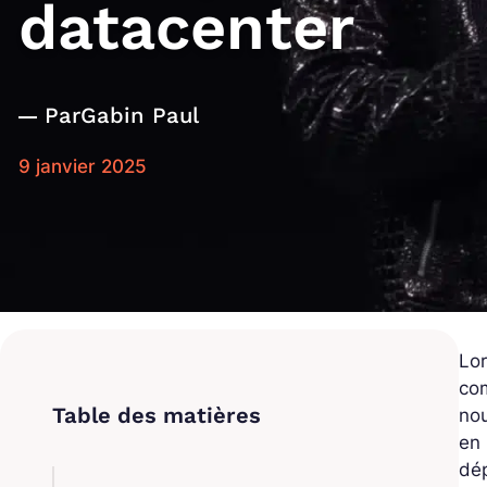
datacenter
Par
Gabin Paul
9 janvier 2025
Lor
com
nou
en 
dé