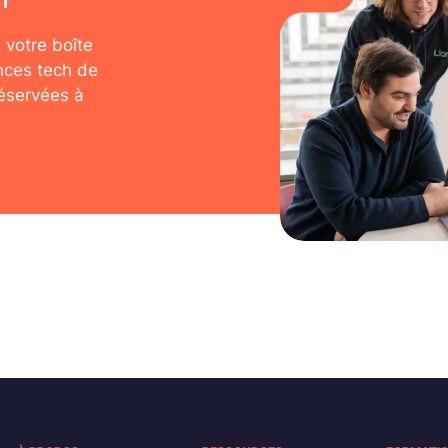
 votre boîte
nces tech de
réservées à