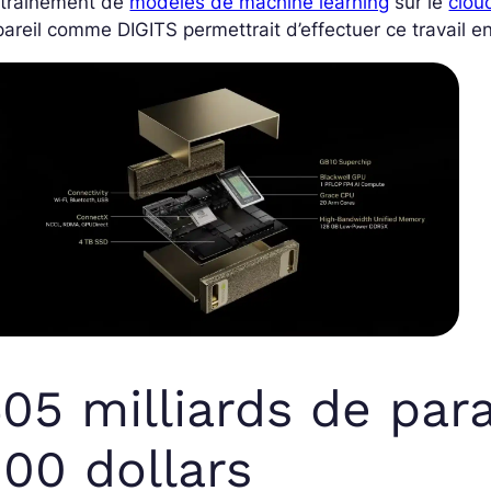
ntraînement de
modèles de machine learning
sur le
clou
areil comme DIGITS permettrait d’effectuer ce travail en
05 milliards de par
00 dollars