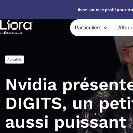
Aller
Avez-vous le profil pour tr
au
contenu
Particuliers
Alter
Actualités
Nvidia présente
DIGITS, un peti
aussi puissant