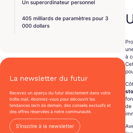
Un superordinateur personnel
U
405 milliards de paramètres pour 3
000 dollars
Pro
une
à 
Ce
pou
La newsletter du futur
Côt
st
Recevez un aperçu du futur directement dans votre
fon
boîte mail. Abonnez-vous pour découvrir les
tendances tech de demain, des conseils exclusifs et
de 
des offres réservées à notre communauté.
imm
S’inscrire à la newsletter
Ave