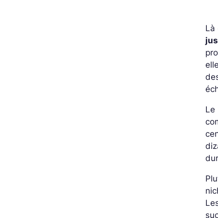
Là
ju
pro
ell
des
éch
Le 
com
cen
diz
dur
Plu
nic
Les
suc