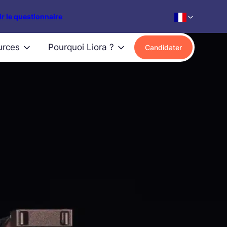
r le questionnaire
urces
Pourquoi Liora ?
Candidater