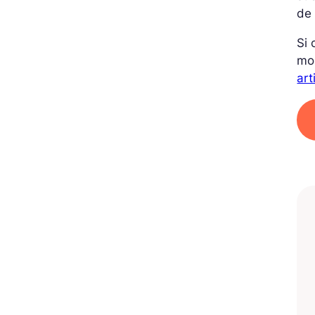
de
Si 
mo
art