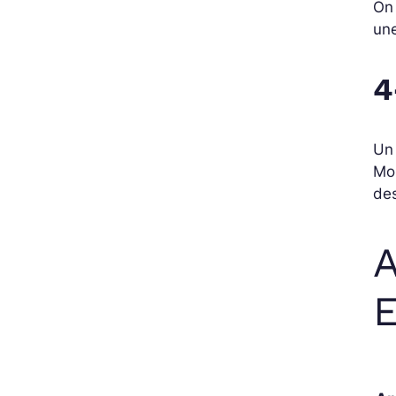
On 
une
4
Un 
MoE
de
A
E