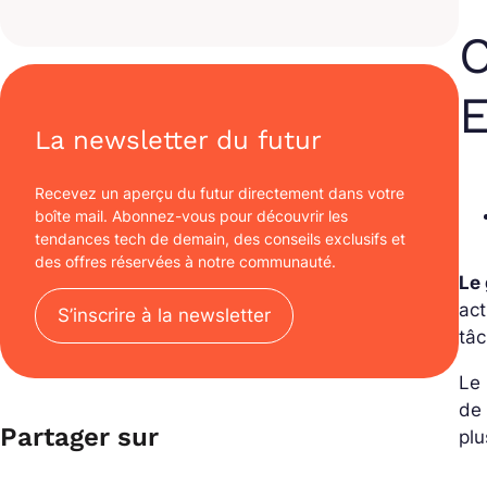
C
E
La newsletter du futur
Recevez un aperçu du futur directement dans votre
boîte mail. Abonnez-vous pour découvrir les
tendances tech de demain, des conseils exclusifs et
des offres réservées à notre communauté.
Le
act
S’inscrire à la newsletter
tâc
Le
de 
Partager sur
plu