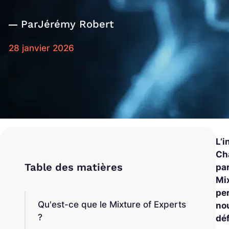
Par
Jérémy Robert
28 janvier 2026
L’i
Ch
pa
Mix
per
Qu'est-ce que le Mixture of Experts
no
?
dé