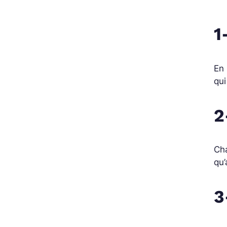
1
En 
qui
2
Cha
qu’
3