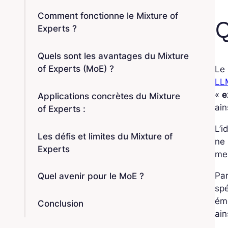
Comment fonctionne le Mixture of
Q
Experts ?
Quels sont les avantages du Mixture
of Experts (MoE) ?
Le 
LL
«
e
Applications concrètes du Mixture
ain
of Experts :
L’i
Les défis et limites du Mixture of
ne 
Experts
mei
Pa
Quel avenir pour le MoE ?
spé
émo
Conclusion
ain