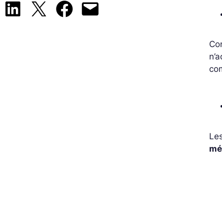
Share on LinkedIn
Share on X
Share on Facebook
Email this Page
Con
n’a
com
Les
mé