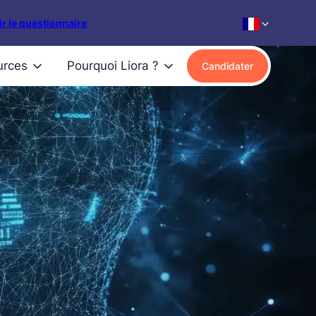
r le questionnaire
urces
Pourquoi Liora ?
Candidater