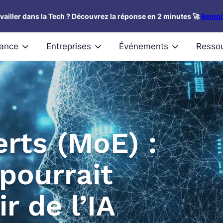
availler dans la Tech ? Découvrez la réponse en 2 minutes 🚀
Rempli
nance
Entreprises
Événements
Resso
rts (MoE) :
pourrait
ir de l’IA