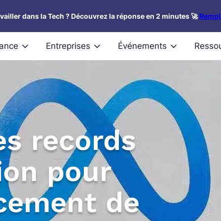
availler dans la Tech ? Découvrez la réponse en 2 minutes 🚀
Rempli
nance
Entreprises
Événements
Resso
es records
on pour
ncement de