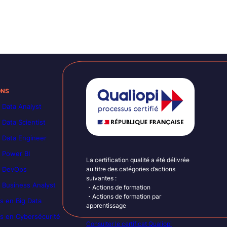
ONS
 Data Analyst
 Data Scientist
 Data Engineer
 Power BI
La certification qualité a été délivrée
n DevOps
au titre des catégories d’actions
suivantes :
 Business Analyst
・Actions de formation
・Actions de formation par
s en Big Data
apprentissage
s en Cybersécurité
Consulter le certificat Qualiopi