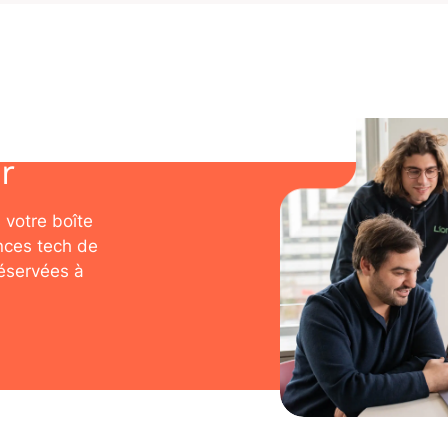
r
 votre boîte
nces tech de
réservées à