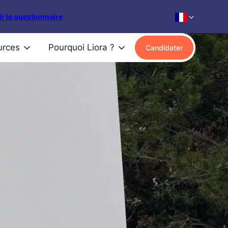
r le questionnaire
urces
Pourquoi Liora ?
Candidater