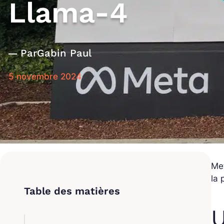
Llama-4
Par
Gabin Paul
5 novembre 2024
Met
la 