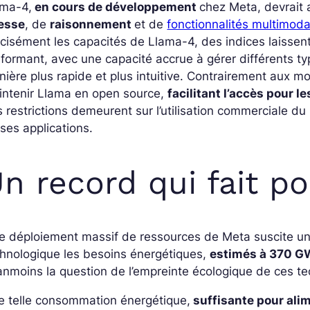
ama-4,
en cours de développement
chez Meta, devrait
tesse
, de
raisonnement
et de
fonctionnalités multimoda
cisément les capacités de Llama-4, des indices laissen
formant, avec une capacité accrue à gérer différents 
ière plus rapide et plus intuitive. Contrairement aux 
intenir Llama en open source,
facilitant l’accès pour 
 restrictions demeurent sur l’utilisation commerciale d
ses applications.
n record qui fait p
le déploiement massif de ressources de Meta suscite u
hnologique l
es besoins énergétiques,
estimés à 370 G
nmoins la question de l’empreinte écologique de ces t
e telle consommation énergétique,
suffisante pour alim