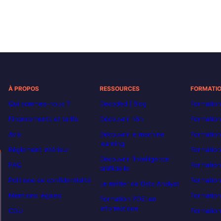
À PROPOS
RESSOURCES
FORMATI
Qui sommes-nous ?
Decoded | Blog
Formation
Financements et tarifs
Découvrir n8n
Formation
Avis
Découvrir le machine
Formation
learning
Règlement intérieur
Formation
Découvrir l’intelligence
FAQ
Formatio
artificielle
Politique de confidentialité
Formation
Le métier de Data Analyst
Mentions légales
Formation
Formation POEI en
informatique
CGU
Formation