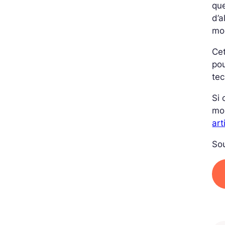
que
d’a
mod
Cet
pou
tec
Si 
mo
art
Sou