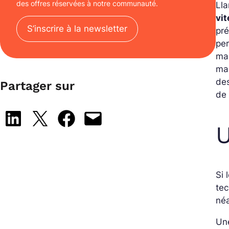
des offres réservées à notre communauté.
Ll
vi
S’inscrire à la newsletter
pré
per
man
ma
des
Partager sur
de 
Share on LinkedIn
Share on X
Share on Facebook
Email this Page
U
Si 
tec
néa
Un