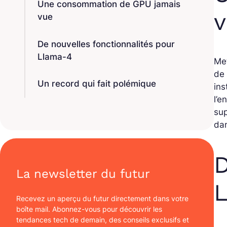
Une consommation de GPU jamais
vue
De nouvelles fonctionnalités pour
Llama-4
Me
de 
Un record qui fait polémique
ins
l’e
su
dan
D
La newsletter du futur
Recevez un aperçu du futur directement dans votre
boîte mail. Abonnez-vous pour découvrir les
tendances tech de demain, des conseils exclusifs et