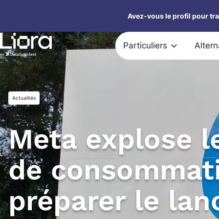
Aller
Avez-vous le profil pour tr
au
contenu
Particuliers
Alter
Actualités
Meta explose l
de consommati
préparer le la