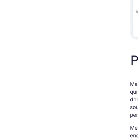
P
Mal
qui
do
sou
per
Met
enc