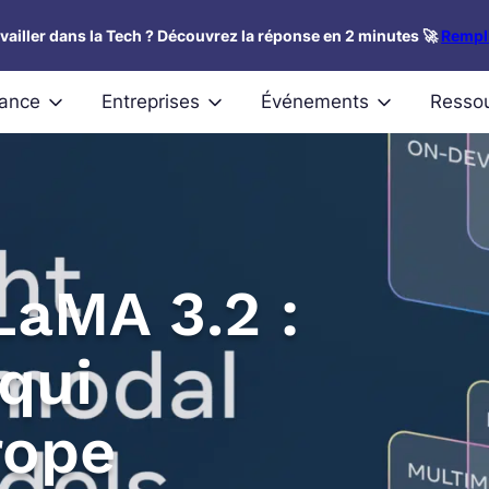
availler dans la Tech ? Découvrez la réponse en 2 minutes 🚀
Rempli
nance
Entreprises
Événements
Resso
LaMA 3.2 :
qui
rope