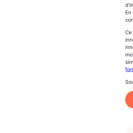
d’i
En 
con
Ce 
inn
inn
mon
si
fo
Sou