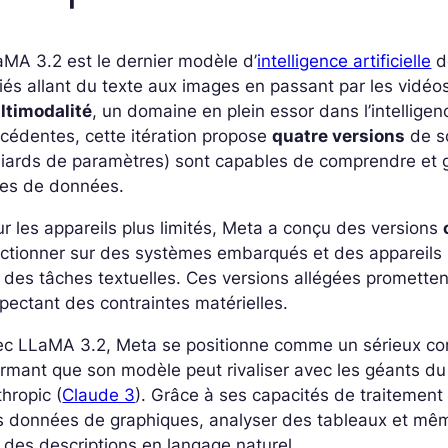
MA 3.2 est le dernier modèle d’
intelligence artificielle
d
iés allant du texte aux images en passant par les vidéos e
ltimodalité
, un domaine en plein essor dans l’intelligen
cédentes, cette itération propose
quatre versions
de so
liards de paramètres) sont capables de comprendre et g
pes de données.
r les appareils plus limités, Meta a conçu des versions
ctionner sur des systèmes embarqués et des appareils 
 des tâches textuelles. Ces versions allégées promette
pectant des contraintes matérielles.
ec LLaMA 3.2, Meta se positionne comme un sérieux co
irmant que son modèle peut rivaliser avec les géants du
hropic (
Claude 3
). Grâce à ses capacités de traitemen
s données de graphiques, analyser des tableaux et mê
 des descriptions en langage naturel.