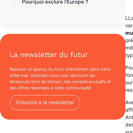
Pourquoi exclure l'Europe ?
LLa
var
mu
pré
mil
La newsletter du futur
ty
Pou
Recevez un aperçu du futur directement dans votre
fon
boîte mail. Abonnez-vous pour découvrir les
tendances tech de demain, des conseils exclusifs et
sur
des offres réservées à notre communauté.
res
S’inscrire à la newsletter
Av
aff
Ant
de
sur