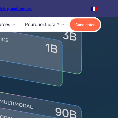
r le questionnaire
urces
Pourquoi Liora ?
Candidater