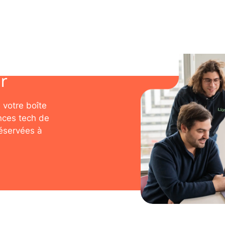
r
 votre boîte
nces tech de
réservées à