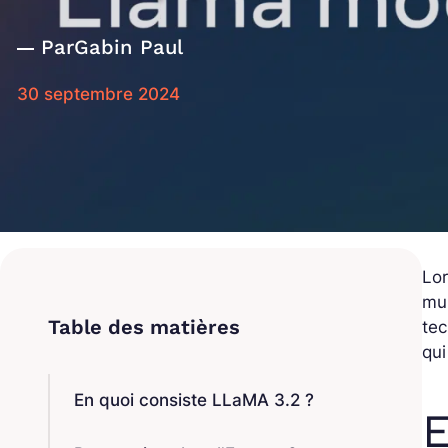
Par
Gabin Paul
30 septembre 2024
Lor
mul
tec
qui
En quoi consiste LLaMA 3.2 ?
E