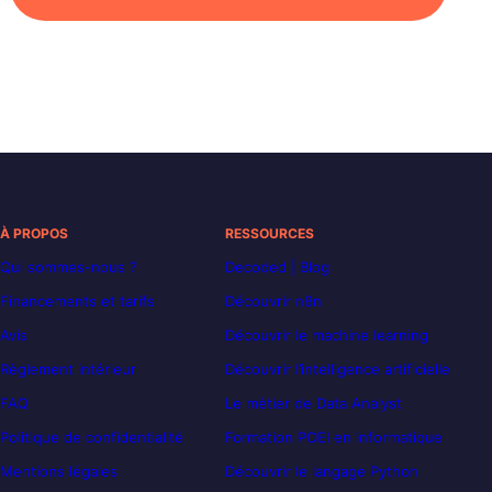
À PROPOS
RESSOURCES
Qui sommes-nous ?
Decoded | Blog
Financements et tarifs
Découvrir n8n
Avis
Découvrir le machine learning
Règlement intérieur
Découvrir l’intelligence artificielle
FAQ
Le métier de Data Analyst
Politique de confidentialité
Formation POEI en informatique
Mentions légales
Découvrir le langage Python