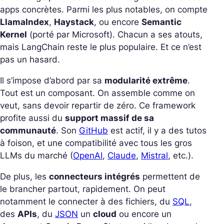
apps concrètes.
Parmi les plus notables, on compte
LlamaIndex
,
Haystack
, ou encore
Semantic
Kernel
(porté par Microsoft). Chacun a ses atouts,
mais LangChain reste le plus populaire. Et ce n’est
pas un hasard.
Il s’impose d’abord par sa
modularité extrême
.
Tout est un composant. On assemble comme on
veut, sans devoir repartir de zéro.
Ce framework
profite aussi du
support massif de sa
communauté
. Son
GitHub
est actif, il y a des tutos
à foison, et une compatibilité avec tous les gros
LLMs du marché (
OpenAI
,
Claude
,
Mistral
, etc.).
De plus, les
connecteurs intégrés
permettent de
le brancher partout, rapidement. On peut
notamment le connecter à des fichiers, du
SQL
,
des
APIs
, du
JSON
un
cloud
ou encore un