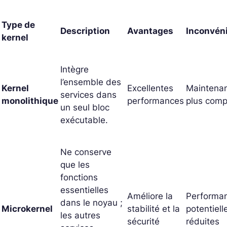
Type de
Description
Avantages
Inconvén
kernel
Intègre
l’ensemble des
Kernel
Excellentes
Maintena
services dans
monolithique
performances
plus comp
un seul bloc
exécutable.
Ne conserve
que les
fonctions
essentielles
Améliore la
Performa
dans le noyau ;
Microkernel
stabilité et la
potentiel
les autres
sécurité
réduites