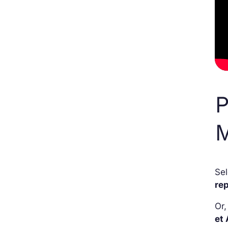
P
M
Sel
rep
Or,
et 