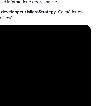
s d’informatique décisionnelle.
 développeur MicroStrategy
. Ce métier est
s élevé.