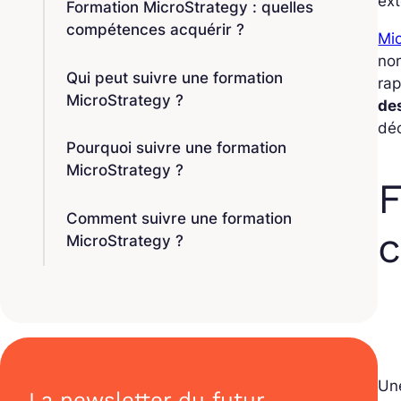
ext
Formation MicroStrategy : quelles
compétences acquérir ?
Mic
nom
Qui peut suivre une formation
rap
MicroStrategy ?
de
déc
Pourquoi suivre une formation
MicroStrategy ?
F
Comment suivre une formation
c
MicroStrategy ?
Une
La newsletter du futur