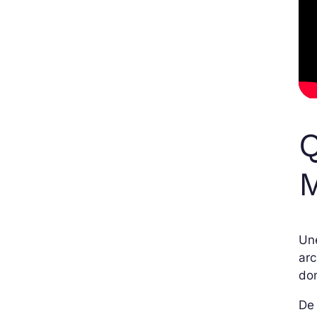
Q
M
Un
arc
do
De 