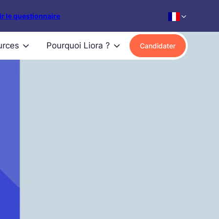
r le questionnaire
urces
Pourquoi Liora ?
Candidater