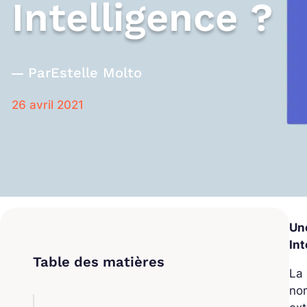
Intelligence ?
Par
Estelle Molto
26 avril 2021
Un
In
La
nom