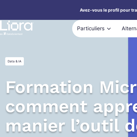
Aller
Avez-vous le profil pour tr
au
contenu
Particuliers
Alter
Data & IA
Formation Micr
comment appre
manier l’outil 