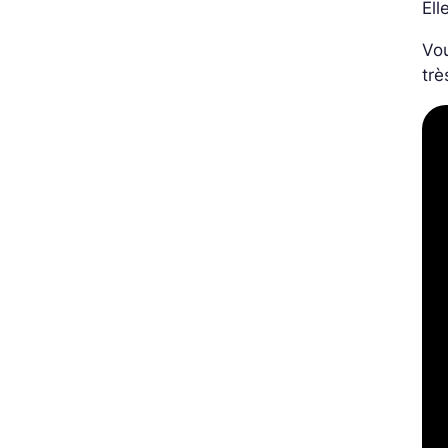
Ell
Vou
trè