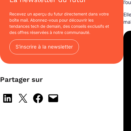
l’o
Recevez un aperçu du futur directement dans votre
Ell
boîte mail. Abonnez-vous pour découvrir les
maî
tendances tech de demain, des conseils exclusifs et
des offres réservées à notre communauté.
S’inscrire à la newsletter
Partager sur
Share on LinkedIn
Share on X
Share on Facebook
Email this Page