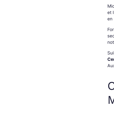
Mic
et 
en 
For
sec
not
Su
Ce
Aux
C
M