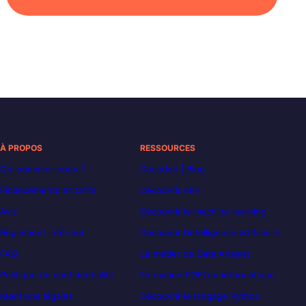
À PROPOS
RESSOURCES
Qui sommes-nous ?
Decoded | Blog
Financements et tarifs
Découvrir n8n
Avis
Découvrir le machine learning
Règlement intérieur
Découvrir l’intelligence artificielle
FAQ
Le métier de Data Analyst
Politique de confidentialité
Formation POEI en informatique
Mentions légales
Découvrir le langage Python