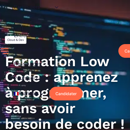
Aller
Particuliers
au
contenu
Alternance
Entreprises
Cloud & Dev
Événements
Ca
Formation Low
Ressources
Code : apprenez
Pourquoi Liora ?
à programmer,
Français
Candidater
sans avoir
besoin de coder !