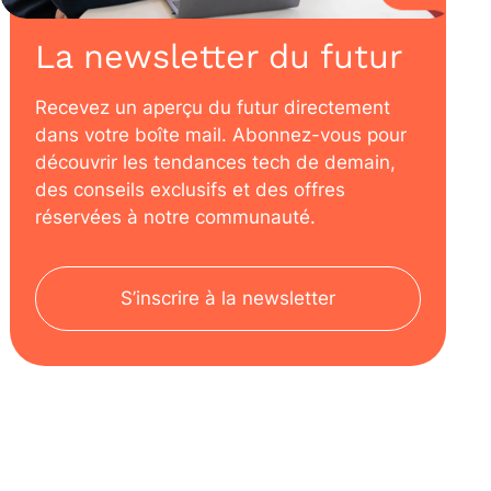
La newsletter du futur
Recevez un aperçu du futur directement
dans votre boîte mail. Abonnez-vous pour
découvrir les tendances tech de demain,
des conseils exclusifs et des offres
réservées à notre communauté.
S’inscrire à la newsletter