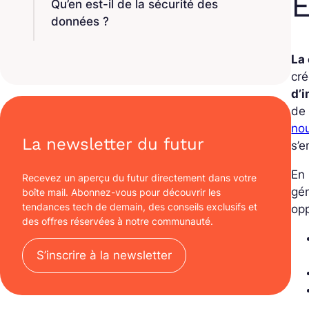
E
Qu’en est-il de la sécurité des
données ?
La
cr
d’
de 
nou
La newsletter du futur
s’e
En 
Recevez un aperçu du futur directement dans votre
gén
boîte mail. Abonnez-vous pour découvrir les
tendances tech de demain, des conseils exclusifs et
opp
des offres réservées à notre communauté.
S’inscrire à la newsletter