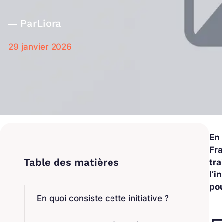
Par
Liora
29 janvier 2026
En 
Fra
tra
l’i
po
En quoi consiste cette initiative ?