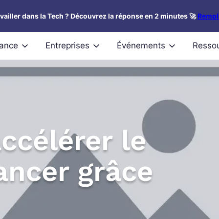
availler dans la Tech ? Découvrez la réponse en 2 minutes 🚀
Rempli
nance
Entreprises
Événements
Resso
ccélérer le
ancer grâce