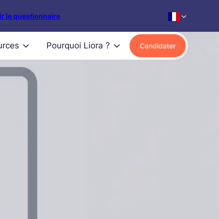
r le questionnaire
urces
Pourquoi Liora ?
Candidater