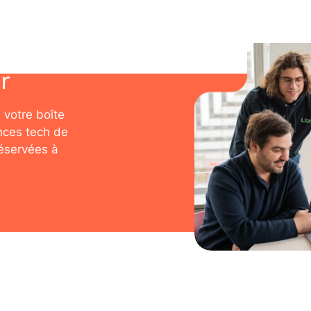
r
 votre boîte
nces tech de
réservées à