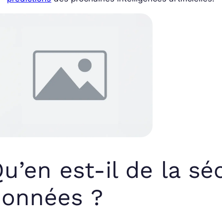
u’en est-il de la sé
données ?