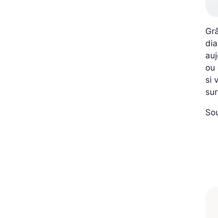
Grâ
dia
auj
ou
si 
sur
Sou