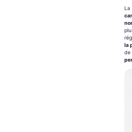
La
ca
no
plu
rég
la
de 
pe