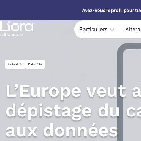
Aller
Avez-vous le profil pour tr
au
contenu
Particuliers
Alter
Actualités
Data & IA
L’Europe veut a
dépistage du c
aux données