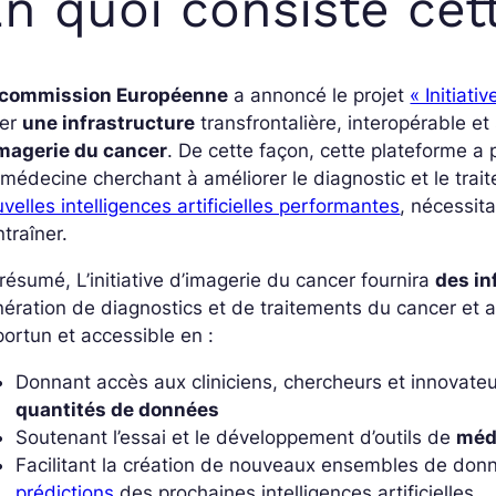
n quoi consiste cett
 commission Européenne
a annoncé le projet
« Initiat
éer
une infrastructure
transfrontalière, interopérable e
imagerie du cancer
. De cette façon, cette plateforme a
médecine cherchant à améliorer le diagnostic et le tra
velles intelligences artificielles performantes
, nécessit
ntraîner.
résumé, L’initiative d’imagerie du cancer fournira
des in
ération de diagnostics et de traitements du cancer et a
ortun et accessible en :
Donnant accès aux cliniciens, chercheurs et innovat
quantités de données
Soutenant l’essai et le développement d’outils de
méd
Facilitant la création de nouveaux ensembles de don
prédictions
des prochaines intelligences artificielles.