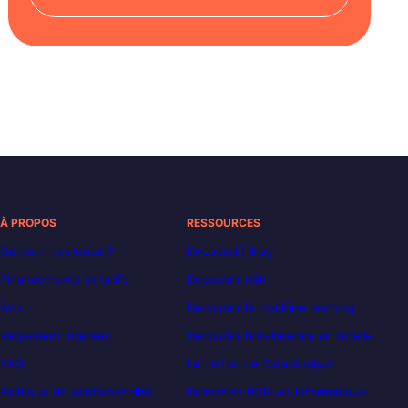
À PROPOS
RESSOURCES
Qui sommes-nous ?
Decoded | Blog
Financements et tarifs
Découvrir n8n
Avis
Découvrir le machine learning
Règlement intérieur
Découvrir l’intelligence artificielle
FAQ
Le métier de Data Analyst
Politique de confidentialité
Formation POEI en informatique