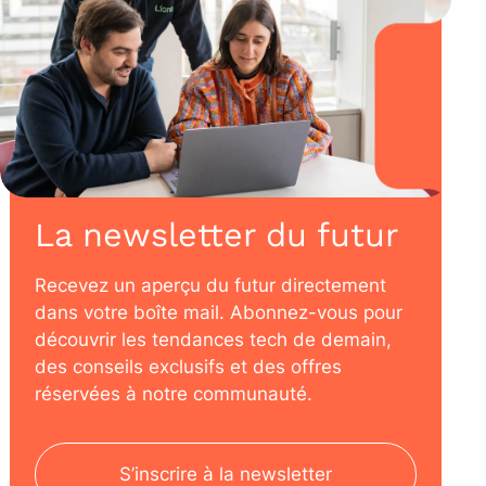
La newsletter du futur
Recevez un aperçu du futur directement
dans votre boîte mail. Abonnez-vous pour
découvrir les tendances tech de demain,
des conseils exclusifs et des offres
réservées à notre communauté.
S’inscrire à la newsletter