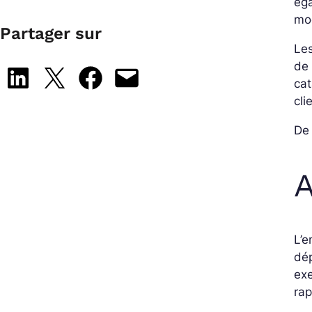
ég
mod
Partager sur
Le
de 
Share on LinkedIn
Share on X
Share on Facebook
Email this Page
cat
cli
De 
A
L’
dép
exe
rap