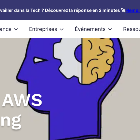
availler dans la Tech ? Découvrez la réponse en 2 minutes 🚀
Rempli
nance
Entreprises
Événements
Resso
r AWS
ing