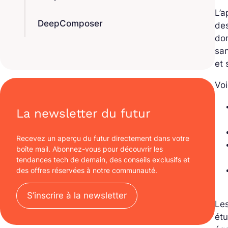
L’a
DeepComposer
de
don
san
et 
Voi
La newsletter du futur
Recevez un aperçu du futur directement dans votre
boîte mail. Abonnez-vous pour découvrir les
tendances tech de demain, des conseils exclusifs et
des offres réservées à notre communauté.
S’inscrire à la newsletter
Les
étu