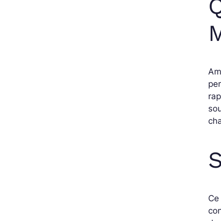
Q
M
Ama
per
rap
sou
cha
Ce 
co