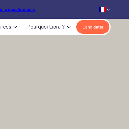
r le questionnaire
urces
Pourquoi Liora ?
Candidater