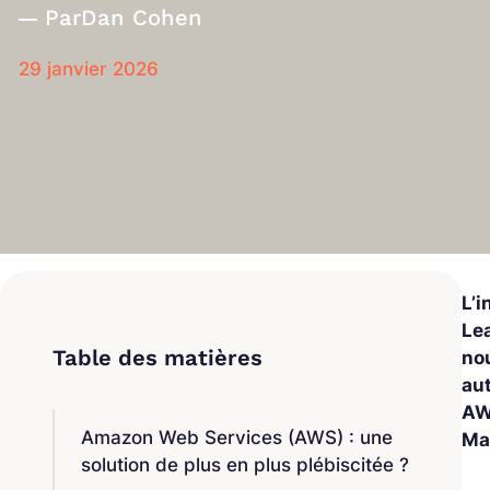
Par
Dan Cohen
29 janvier 2026
L’i
Lea
no
au
AW
Amazon Web Services (AWS) : une
Mac
solution de plus en plus plébiscitée ?