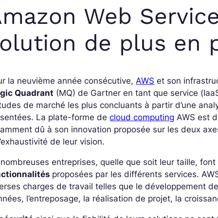
mazon Web Service
olution de plus en p
ur la neuvième année consécutive,
AWS
et son infrastru
gic Quadrant
(MQ) de Gartner en tant que service (
Iaa
tudes de marché les plus concluants à partir d’une ana
ésentées. La plate-forme de
cloud computing
AWS est do
amment dû à son innovation proposée sur les deux axes
l’exhaustivité de leur vision.
nombreuses entreprises, quelle que soit leur taille, fo
nctionnalités
proposées par les différents services. AW
erses charges de travail telles que le développement de
nées, l’entreposage, la réalisation de projet, la crois