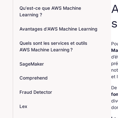
A
Qu'est-ce que AWS Machine
Learning ?
s
Avantages d'AWS Machine Learning
Quels sont les services et outils
Po
AWS Machine Learning ?
Ma
d’é
pr
SageMaker
not
et 
Comprehend
De 
Fraud Detector
fo
div
Lex
don