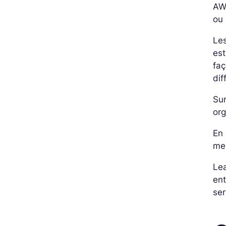
AWS
ou 
Le
est
faç
dif
Sur
org
En 
mei
Le
ent
ser