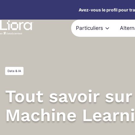
Aller
Avez-vous le profil pour tr
au
contenu
Particuliers
Alter
Data & IA
Tout savoir su
Machine Learn