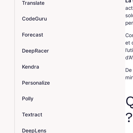
La
Translate
act
sol
CodeGuru
per
Forecast
Con
et
l’u
DeepRacer
d’A
Kendra
De 
min
Personalize
Q
Polly
?
Textract
DeepLens