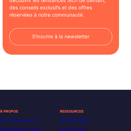
découvrir les tendances tech de demain,
des conseils exclusifs et des offres
réservées à notre communauté.
S’inscrire à la newsletter
À PROPOS
RESSOURCES
Qui sommes-nous ?
Decoded | Blog
Financements et tarifs
Découvrir n8n