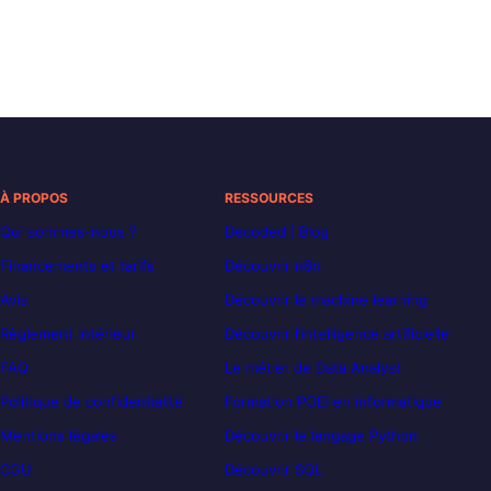
À PROPOS
RESSOURCES
Qui sommes-nous ?
Decoded | Blog
Financements et tarifs
Découvrir n8n
Avis
Découvrir le machine learning
Règlement intérieur
Découvrir l’intelligence artificielle
FAQ
Le métier de Data Analyst
Politique de confidentialité
Formation POEI en informatique
Mentions légales
Découvrir le langage Python
CGU
Découvrir SQL