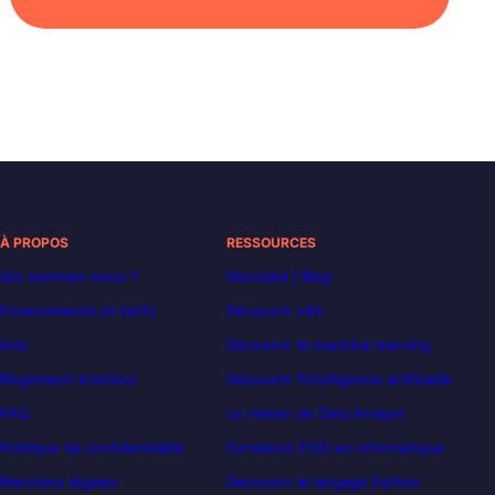
À PROPOS
RESSOURCES
Qui sommes-nous ?
Decoded | Blog
Financements et tarifs
Découvrir n8n
Avis
Découvrir le machine learning
Règlement intérieur
Découvrir l’intelligence artificielle
FAQ
Le métier de Data Analyst
Politique de confidentialité
Formation POEI en informatique
Mentions légales
Découvrir le langage Python