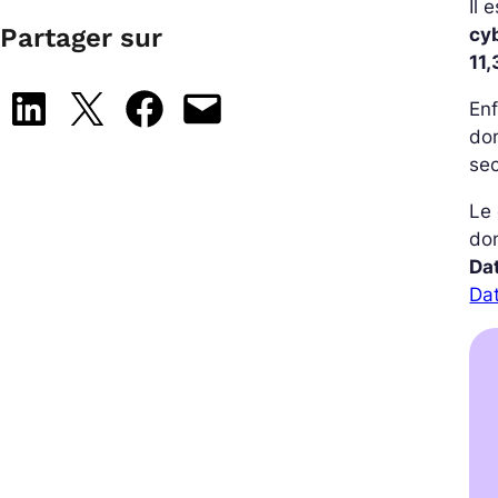
Il 
Partager sur
cy
11
Share on LinkedIn
Share on X
Share on Facebook
Email this Page
En
do
sec
Le
dom
Da
Da