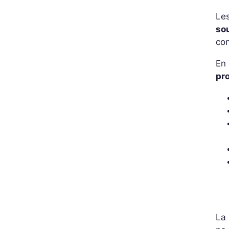
Le
so
con
En 
pr
La 