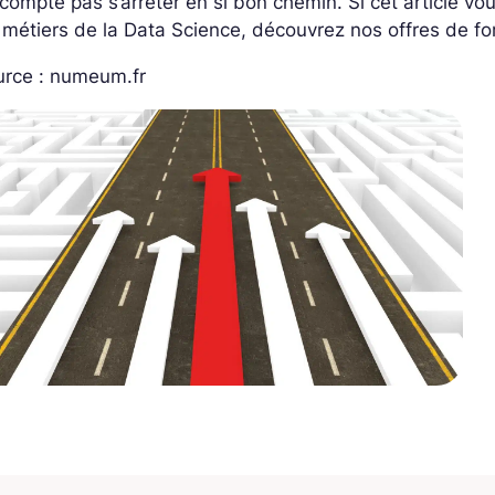
compte pas s’arrêter en si bon chemin. Si cet article vo
 métiers de la Data Science, découvrez nos offres de f
urce : numeum.fr