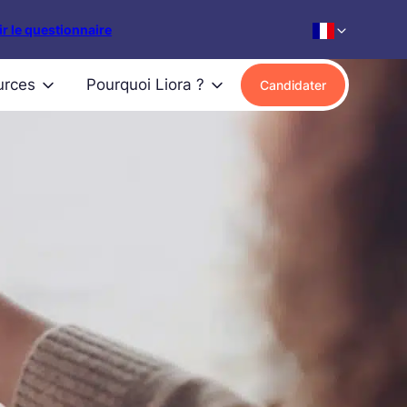
r le questionnaire
urces
Pourquoi Liora ?
Candidater