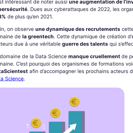
est intéressant de noter aussi
une augmentation de l’i
bersécurité
. Dues aux cyberattaques de 2022, les organ
,3%
de plus qu’en 2021.
fin, on observe
une dynamique des recrutements
cett
maine de
la greentech
. Cette dynamique de création d’
teurs due à une véritable
guerre des talents
qui s’effe
 domaine de la Data Science
manque cruellement
de p
aine. C’est pourquoi des organismes de formations voi
taScientest
afin d’accompagner les prochains acteurs d
ta Science
.