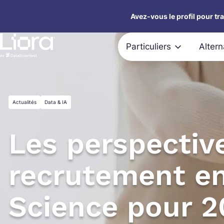
Aller
Avez-vous le profil pour tr
au
contenu
Particuliers
Alter
Actualités
Data & IA
Les perspectiv
recrutement e
Science pour 