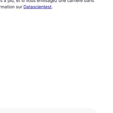
us a plu, et si vous envisagez une carrière dans
ormation sur
Datascientest
.