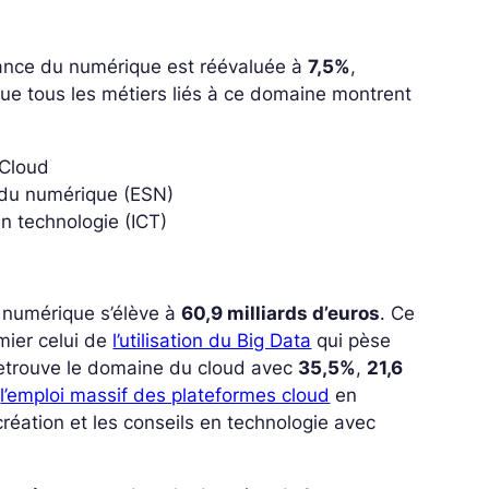
sance du numérique est réévaluée à
7,5%
,
 que tous les métiers liés à ce domaine montrent
 Cloud
r du numérique (ESN)
en technologie (ICT)
u numérique s’élève à
60,9 milliards d’euros
. Ce
emier celui de
l’utilisation du Big Data
qui pèse
 retrouve le domaine du cloud avec
35,5%
,
21,6
à
l’emploi massif des plateformes cloud
en
a création et les conseils en technologie avec