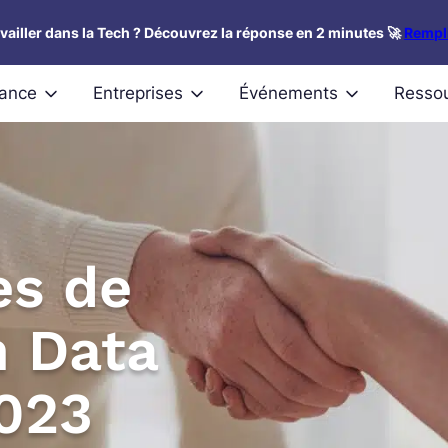
availler dans la Tech ? Découvrez la réponse en 2 minutes 🚀
Rempli
nance
Entreprises
Événements
Resso
es de
n Data
2023