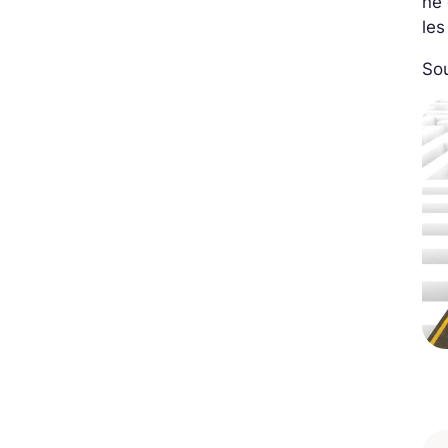
ne 
les
So