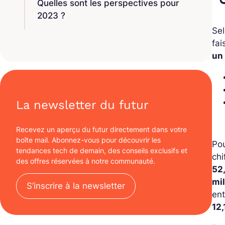
Quelles sont les perspectives pour
2023 ?
Sel
fai
un 
La newsletter du futur
Recevez un aperçu du futur directement dans votre
boîte mail. Abonnez-vous pour découvrir les
Pou
tendances tech de demain, des conseils exclusifs et
chi
des offres réservées à notre communauté.
52
mil
S’inscrire à la newsletter
ent
12