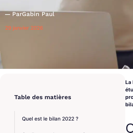
Par
Gabin Paul
29 janvier 2026
La 
ét
pr
bil
Quel est le bilan 2022 ?
Q