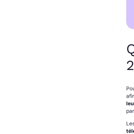
Q
2
Po
afi
le
par
Les
tél