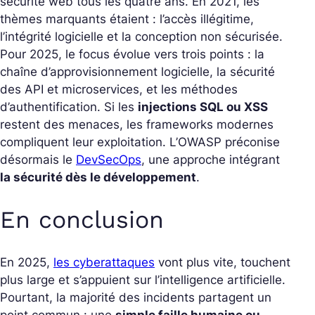
sécurité web tous les quatre ans. En 2021, les
thèmes marquants étaient : l’accès illégitime,
l’intégrité logicielle et la conception non sécurisée.
Pour 2025, le focus évolue vers trois points : la
chaîne d’approvisionnement logicielle, la sécurité
des API et microservices, et les méthodes
d’authentification. Si les
injections SQL ou XSS
restent des menaces, les frameworks modernes
compliquent leur exploitation. L’OWASP préconise
désormais le
DevSecOps
, une approche intégrant
la sécurité dès le développement
.
En conclusion
En 2025,
les cyberattaques
vont plus vite, touchent
plus large et s’appuient sur l’intelligence artificielle.
Pourtant, la majorité des incidents partagent un
point commun : une
simple faille humaine ou