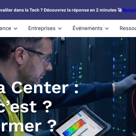
availler dans la Tech ? Découvrez la réponse en 2 minutes 🚀
Rempli
nance
Entreprises
Événements
Resso
a Center :
c’est ?
rmer ?