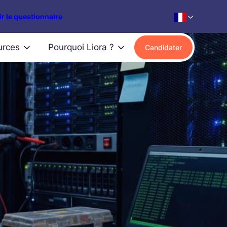
r le questionnaire
urces
Pourquoi Liora ?
Candidater