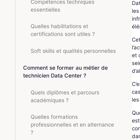
Compétences techniques
Dat
essentielles
le
inf
Quelles habilitations et
él
certifications sont utiles ?
Ce
l’a
Soft skills et qualités personnelles
et 
sei
Comment se former au métier de
d’a
technicien Data Center ?
C’e
cas
Quels diplômes et parcours
les
académiques ?
Que
Quelles formations
est
professionnelles et en alternance
con
?
dan