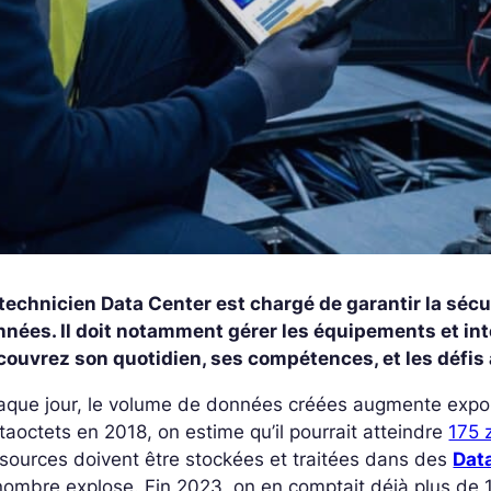
technicien Data Center est chargé de garantir la sécur
nnées. Il doit notamment gérer les équipements et in
ouvrez son quotidien, ses compétences, et les défis a
que jour, le volume de données créées augmente exponen
taoctets en 2018, on estime qu’il pourrait atteindre
175 
sources doivent être stockées et traitées dans des
Dat
nombre explose. Fin 2023, on en comptait déjà plus de 1