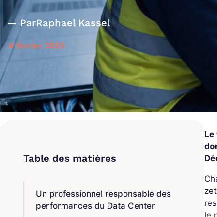
Par
Raphael Kassel
4 février 2025
Le 
do
Déc
Cha
zet
Un professionnel responsable des
res
performances du Data Center
le 