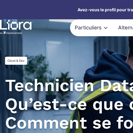
Aller
Avez-vous le profil pour tr
au
contenu
Particuliers
Alter
Cloud & Dev
Technicien Dat
Qu’est-ce que 
Comment se fo