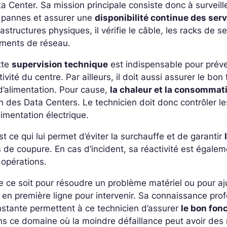
a Center. Sa mission principale consiste donc à surveil
s pannes et assurer une
disponibilité continue des ser
rastructures physiques, il vérifie le câble, les racks de s
éments de réseau.
tte
supervision technique
est indispensable pour préve
ctivité du centre. Par ailleurs, il doit aussi assurer le 
d’alimentation.
Pour cause,
la chaleur et la consommat
n des Data Centers. Le technicien doit donc contrôler le
limentation électrique.
st ce qui lui permet d’éviter la surchauffe et de garantir
 de coupure. En cas d’incident, sa réactivité est égale
 opérations.
 ce soit pour résoudre un problème matériel ou pour aj
 en première ligne pour intervenir.
Sa connaissance prof
stante permettent à ce technicien d’assurer
le bon fon
s ce domaine où la moindre défaillance peut avoir des r