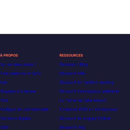
À PROPOS
RESSOURCES
Qui sommes-nous ?
Decoded | Blog
Financements et tarifs
Découvrir n8n
Avis
Découvrir le machine learning
Règlement intérieur
Découvrir l’intelligence artificielle
FAQ
Le métier de Data Analyst
Politique de confidentialité
Formation POEI en informatique
Mentions légales
Découvrir le langage Python
CGU
Découvrir SQL