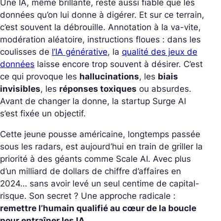
Une IA, même brillante, reste aussi fiable que les
données qu’on lui donne à digérer. Et sur ce terrain,
c’est souvent la débrouille. Annotation à la va-vite,
modération aléatoire, instructions floues : dans les
coulisses de
l’IA générative
, la
qualité des jeux de
données
laisse encore trop souvent à désirer. C’est
ce qui provoque les
hallucinations
, les
biais
invisibles
, les
réponses toxiques
ou absurdes.
Avant de changer la donne, la startup Surge AI
s’est fixée un objectif.
Cette jeune pousse américaine, longtemps passée
sous les radars, est aujourd’hui en train de griller la
priorité à des géants comme Scale AI. Avec plus
d’un milliard de dollars de chiffre d’affaires en
2024… sans avoir levé un seul centime de capital-
risque. Son secret ? Une approche radicale :
remettre l’humain qualifié au cœur de la boucle
pour entraîner les IA
.