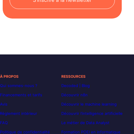
À PROPOS
RESSOURCES
Qui sommes-nous ?
Decoded | Blog
Financements et tarifs
Découvrir n8n
Avis
Découvrir le machine learning
Règlement intérieur
Découvrir l’intelligence artificielle
FAQ
Le métier de Data Analyst
Politique de confidentialité
Formation POEI en informatique