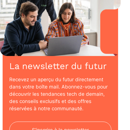
La newsletter du futur
Recevez un aperçu du futur directement
dans votre boîte mail. Abonnez-vous pour
découvrir les tendances tech de demain,
des conseils exclusifs et des offres
réservées à notre communauté.
S’inscrire à la newsletter