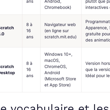
ans
Android,
plutôt que p
Chromebook)
interactives
Programmati
8 à
Navigateur web
Scratch
Apparence, 
16
(en ligne sur
3.0
gratuite pou
ans
scratch.mit.edu)
des animati
Windows 10+,
macOS,
8 à
Version hors
Scratch
ChromeOS,
16
que la versi
Desktop
Android
ans
Idéal pour l
(Microsoft Store
et App Store)
e vocabulaire et le