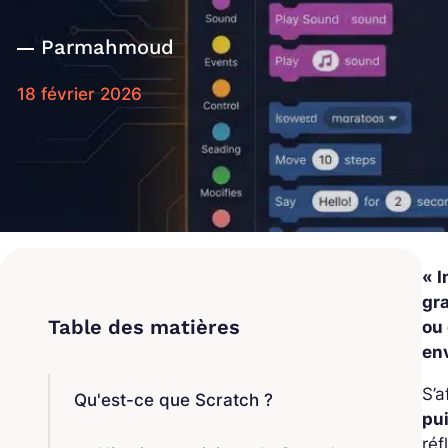
Par
mahmoud
18 février 2026
« 
gra
ou
en
S’a
Qu'est-ce que Scratch ?
pui
réf