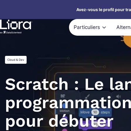
Aller
Avez-vous le profil pour tr
au
contenu
Particuliers
Alter
Cloud & Dev
Scratch : Le la
programmation 
pour débuter