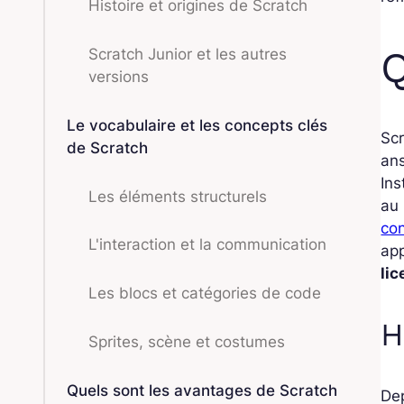
Histoire et origines de Scratch
Q
Scratch Junior et les autres
versions
Le vocabulaire et les concepts clés
Scr
de Scratch
an
Ins
Les éléments structurels
au
con
L'interaction et la communication
app
li
Les blocs et catégories de code
H
Sprites, scène et costumes
Quels sont les avantages de Scratch
Dep