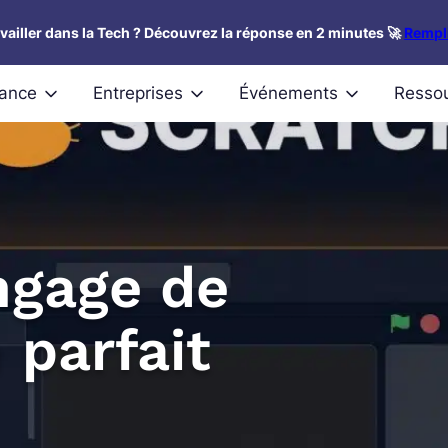
availler dans la Tech ? Découvrez la réponse en 2 minutes 🚀
Rempli
nance
Entreprises
Événements
Resso
ngage de
parfait