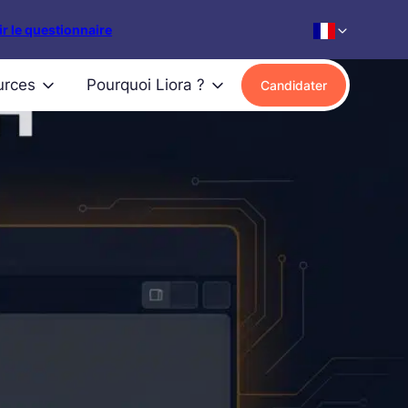
r le questionnaire
urces
Pourquoi Liora ?
Candidater