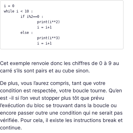
i = 0 

while i < 10 : 

	if i%2==0 :

		print(i**2)

		i = i+1 

	else : 

		print(i**3)

		i = i+1
Cet exemple renvoie donc les chiffres de 0 à 9 au
carré s’ils sont pairs et au cube sinon.
De plus, vous l’aurez compris, tant que votre
condition est respectée, votre boucle tourne. Qu’en
est -il si l’on veut stopper plus tôt que prévu
l’exécution du bloc se trouvant dans la boucle ou
encore passer outre une condition qui ne serait pas
vérifiée. Pour cela, il existe les instructions break et
continue.