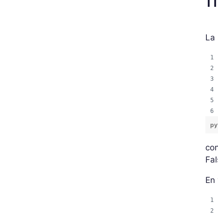
La 
py
con
Fal
En 