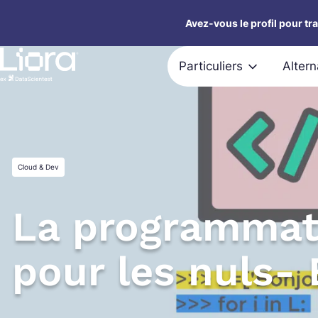
Aller
Avez-vous le profil pour tr
au
contenu
Particuliers
Alter
Cloud & Dev
La programmat
pour les nuls-