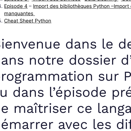
Episode 4
–
Import des bibliothèques Python
–
Import
manquantes
Cheat Sheet Python
ienvenue dans le d
ans notre dossier d’
rogrammation sur P
u dans l’épisode pré
e maîtriser ce lan
émarrer avec les di