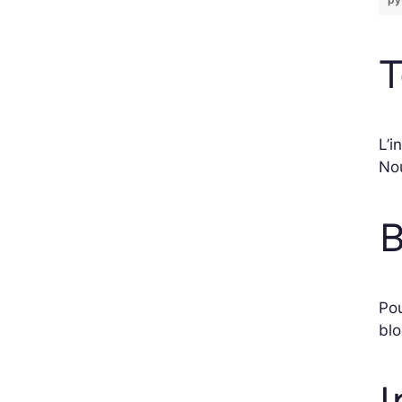
T
L’i
Nou
B
Pou
bl
I