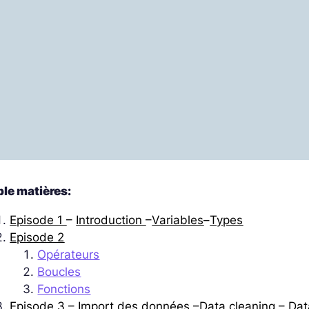
ble matières:
Episode 1
–
Introduction
–
Variables
–
Types
Episode 2
Opérateurs
Boucles
Fonctions
Episode 3
–
Import des données
–
Data cleaning
–
Dat