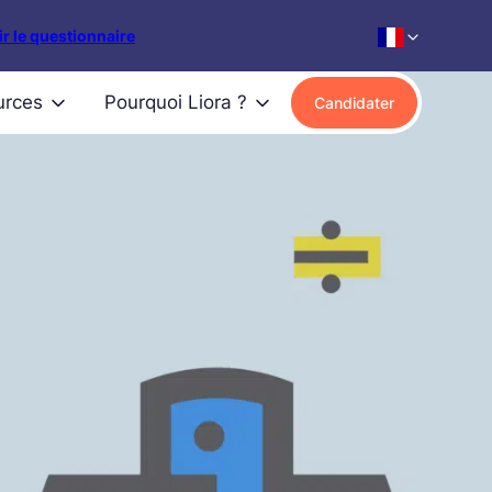
r le questionnaire
urces
Pourquoi Liora ?
Candidater