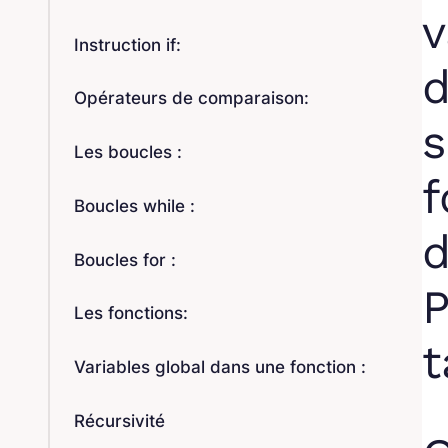
v
Instruction if:
d
Opérateurs de comparaison:
s
Les boucles :
f
Boucles while :
d
Boucles for :
Les fonctions:
t
Variables global dans une fonction :
Récursivité