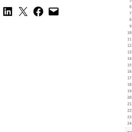
Share on LinkedIn
Share on X
Share on Facebook
Email this Page
py