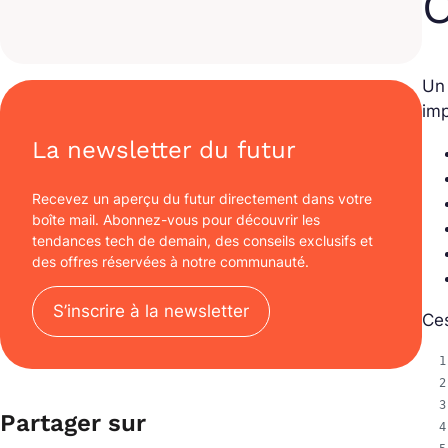
O
Un 
im
La newsletter du futur
Recevez un aperçu du futur directement dans votre
boîte mail. Abonnez-vous pour découvrir les
tendances tech de demain, des conseils exclusifs et
des offres réservées à notre communauté.
S’inscrire à la newsletter
Ces
Partager sur