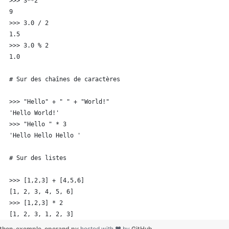
>>> 3**2
9
>>> 3.0 / 2
1.5
>>> 3.0 % 2
1.0
# Sur des chaînes de caractères
>>> "Hello" + " " + "World!"
'Hello World!'
>>> "Hello " * 3
'Hello Hello Hello '
# Sur des listes
>>> [1,2,3] + [4,5,6]
[1, 2, 3, 4, 5, 6]
>>> [1,2,3] * 2
[1, 2, 3, 1, 2, 3]
thon-exemple_operand.py
hosted with ❤ by
GitHub