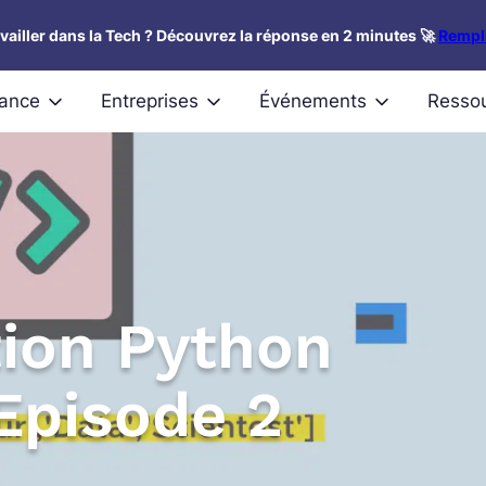
availler dans la Tech ? Découvrez la réponse en 2 minutes 🚀
Rempli
nance
Entreprises
Événements
Resso
ion Python
 Episode 2