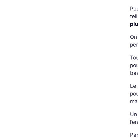
Pou
tel
pl
On 
per
Tou
pou
bas
Le 
pou
mas
Un 
l’e
Par