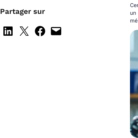
Cer
Partager sur
un
mé
Share on LinkedIn
Share on X
Share on Facebook
Email this Page