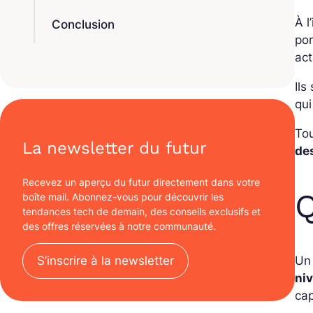
À l
Conclusion
por
ac
Ils
qui
Tou
La newsletter du futur
de
Recevez un aperçu du futur directement dans votre
Q
boîte mail. Abonnez-vous pour découvrir les
tendances tech de demain, des conseils exclusifs et
des offres réservées à notre communauté.
Un
S’inscrire à la newsletter
ni
cap