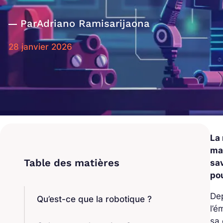
Par
Adriano Ramisarijaona
28 janvier 2026
La 
ma
sav
pou
Dep
Qu’est-ce que la robotique ?
l’
sa 