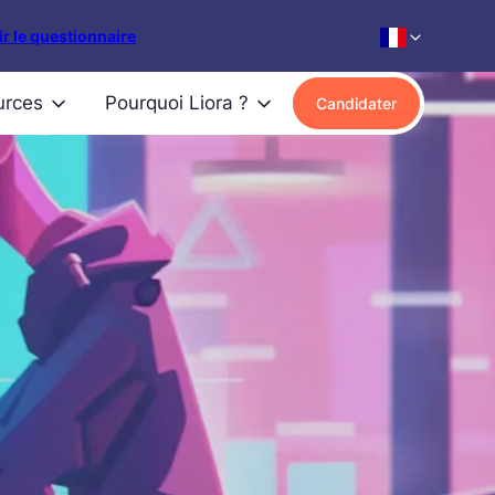
r le questionnaire
urces
Pourquoi Liora ?
Candidater