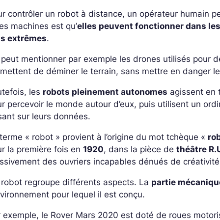
r contrôler un robot à distance, un opérateur humain peu
les machines est qu’
elles peuvent fonctionner dans le
us extrêmes
.
peut mentionner par exemple les drones utilisés pour dét
mettent de déminer le terrain, sans mettre en danger le
tefois, les
robots pleinement autonomes
agissent en t
r percevoir le monde autour d’eux, puis utilisent un ord
ant sur leurs données.
terme « robot » provient à l’origine du mot tchèque «
ro
r la première fois en
1920
, dans la pièce de
théâtre R.
sivement des ouvriers incapables dénués de créativité
robot regroupe différents aspects. La
partie mécaniqu
nvironnement pour lequel il est conçu.
 exemple, le Rover Mars 2020 est doté de roues motoris