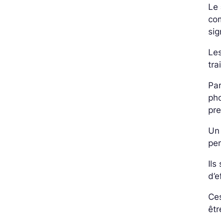
Le
com
sig
Le
tra
Par
pho
pre
Un 
pe
Il
d’e
Ce
êtr