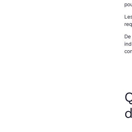
pou
Le
req
De
ind
co
Q
d