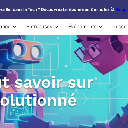
availler dans la Tech ? Découvrez la réponse en 2 minutes 🚀
Rempli
nance
Entreprises
Événements
Resso
t savoir sur
olutionné