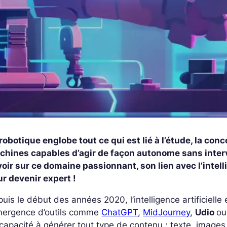
robotique englobe tout ce qui est lié à l’étude, la conc
chines capables d’agir de façon autonome sans interv
oir sur ce domaine passionnant, son lien avec l’intel
r devenir expert !
uis le début des années 2020, l’intelligence artificielle
émergence d’outils comme
ChatGPT
,
MidJourney
,
Udio
ou
capacité à générer tout type de contenu : texte, image