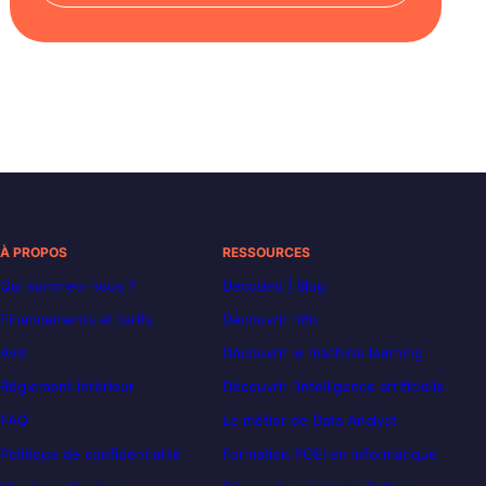
À PROPOS
RESSOURCES
Qui sommes-nous ?
Decoded | Blog
Financements et tarifs
Découvrir n8n
Avis
Découvrir le machine learning
Règlement intérieur
Découvrir l’intelligence artificielle
FAQ
Le métier de Data Analyst
Politique de confidentialité
Formation POEI en informatique