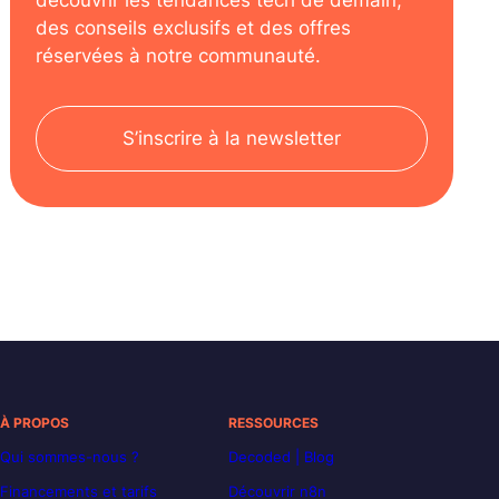
découvrir les tendances tech de demain,
des conseils exclusifs et des offres
réservées à notre communauté.
S’inscrire à la newsletter
À PROPOS
RESSOURCES
Qui sommes-nous ?
Decoded | Blog
Financements et tarifs
Découvrir n8n