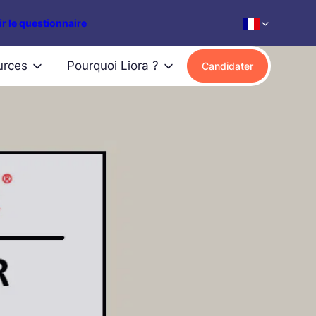
r le questionnaire
urces
Pourquoi Liora ?
Candidater