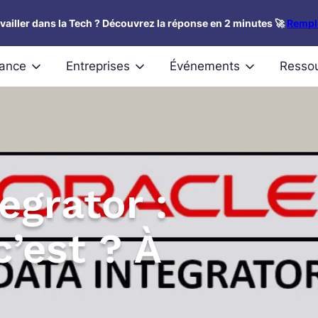
availler dans la Tech ? Découvrez la réponse en 2 minutes 🚀
Rempli
nance
Entreprises
Événements
Resso
egrator :
’est ? À