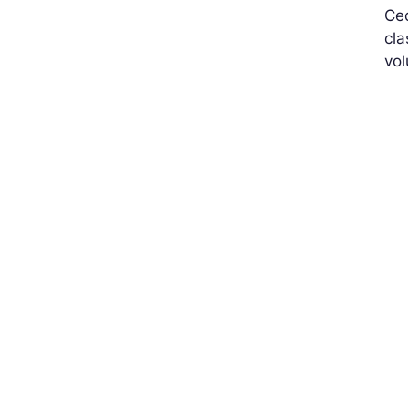
Cec
cla
vo