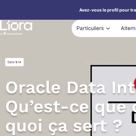
Aller
Avez-vous le profil pour tr
au
contenu
Particuliers
Alter
Data & IA
Oracle Data Int
Qu’est-ce que c
quoi ça sert ?