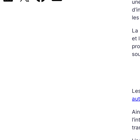
une
d’i
les
La 
et 
pro
sou
Les
au
Ain
l’i
tra