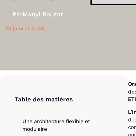
Par
Manyl Bouzar
29 janvier 2026
Or
de
ETL
L’
des
Une architecture flexible et
co
modulaire
pui