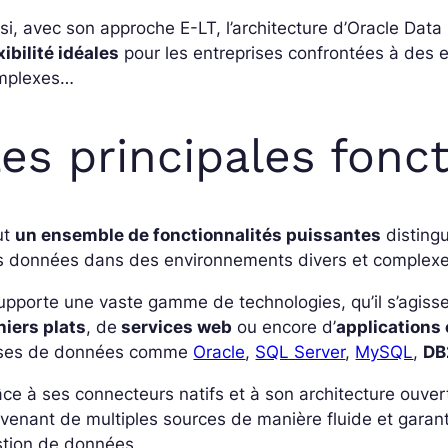
si, avec son approche E-LT, l’architecture d’Oracle Data 
xibilité idéales
pour les entreprises confrontées à des
mplexes…
es principales fonct
ut
un ensemble de fonctionnalités puissantes
distingu
s données dans des environnements divers et complexe
supporte une vaste gamme de technologies, qu’il s’agis
hiers plats
, de
services web
ou encore d’
applications
ses de données comme
Oracle
,
SQL Server
,
MySQL
,
DB
ce à ses connecteurs natifs et à son architecture ouver
venant de multiples sources de manière fluide et garan
stion de données.