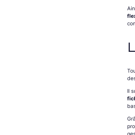
Ain
fle
co
L
To
de
Il 
fic
ba
Grâ
pro
ge