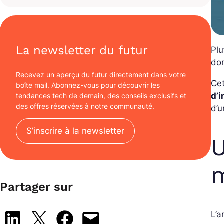
La newsletter du futur
Plu
don
Recevez un aperçu du futur directement dans votre
Ce
boîte mail. Abonnez-vous pour découvrir les
d’i
tendances tech de demain, des conseils exclusifs et
des offres réservées à notre communauté.
d’u
S’inscrire à la newsletter
U
m
Partager sur
L’a
Share on LinkedIn
Share on X
Share on Facebook
Email this Page