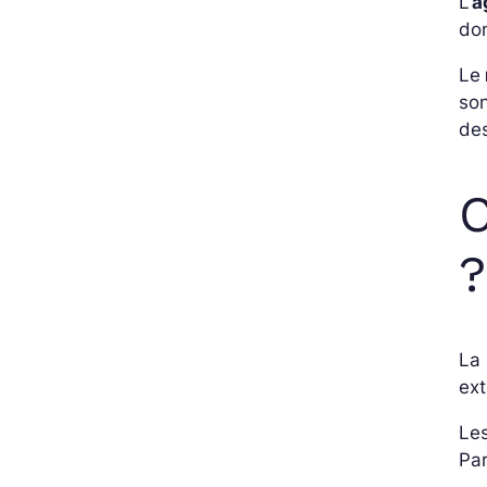
L’
a
don
Le
son
de
C
?
La 
ext
Les
Par