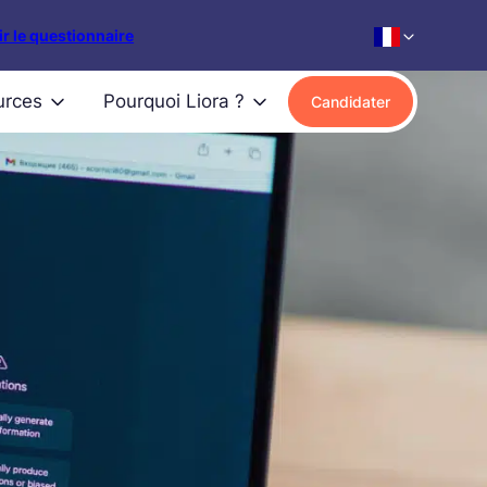
r le questionnaire
urces
Pourquoi Liora ?
Candidater