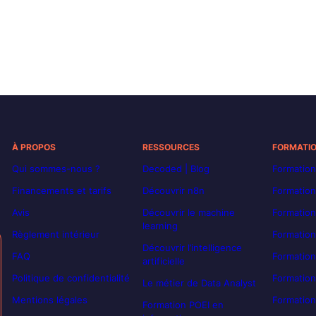
À PROPOS
RESSOURCES
FORMATI
Qui sommes-nous ?
Decoded | Blog
Formation
Financements et tarifs
Découvrir n8n
Formation
Avis
Découvrir le machine
Formation
learning
Règlement intérieur
Formation
Découvrir l’intelligence
FAQ
Formatio
artificielle
Politique de confidentialité
Formation
Le métier de Data Analyst
Mentions légales
Formation
Formation POEI en