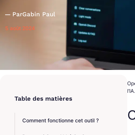
Par
Gabin Paul
5 août 2024
Ope
l’I
C
Comment fonctionne cet outil ?