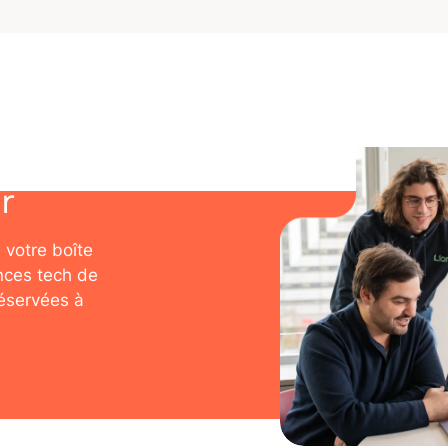
r
 votre boîte
nces tech de
réservées à