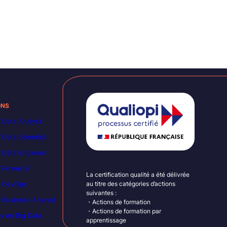
ONS
 Data Analyst
 Data Scientist
 Data Engineer
 Power BI
La certification qualité a été délivrée
n DevOps
au titre des catégories d’actions
suivantes :
 Business Analyst
・Actions de formation
・Actions de formation par
s en Big Data
apprentissage