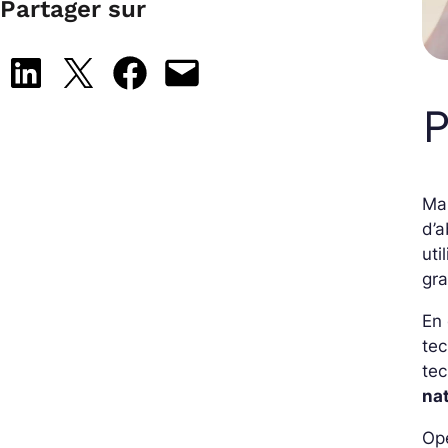
Partager sur
Share on LinkedIn
Share on X
Share on Facebook
Email this Page
P
Mal
d’a
uti
gra
En 
tec
tec
nat
Ope