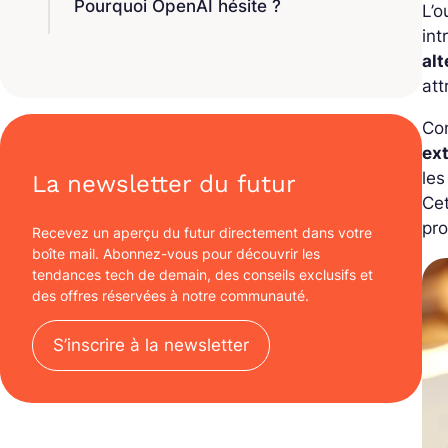
Pourquoi OpenAI hésite ?
L’o
int
alt
att
Co
ex
les
La newsletter du futur
Cet
pro
Recevez un aperçu du futur directement dans votre
boîte mail. Abonnez-vous pour découvrir les
tendances tech de demain, des conseils exclusifs et
des offres réservées à notre communauté.
S’inscrire à la newsletter