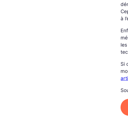
dém
Cep
à l
En
mét
les
tec
Si 
mo
art
So