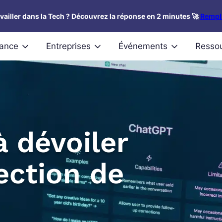
availler dans la Tech ? Découvrez la réponse en 2 minutes 🚀
Rempli
nance
Entreprises
Événements
Resso
 dévoiler
ection de