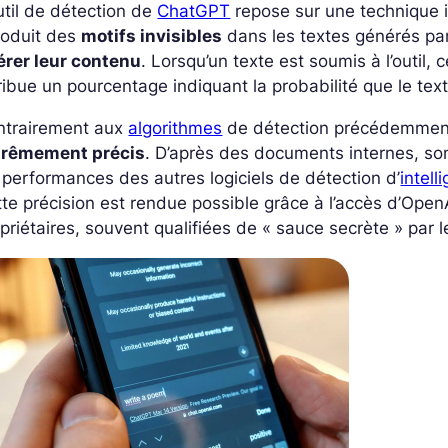
util de détection de
ChatGPT
repose sur une technique
roduit des
motifs invisibles
dans les textes générés pa
érer leur contenu
. Lorsqu’un texte est soumis à l’outil,
ribue un pourcentage indiquant la probabilité que le tex
ntrairement aux
algorithmes
de détection précédemment 
trêmement précis
. D’après des documents internes, son
 performances des autres logiciels de détection d’
intell
te précision est rendue possible grâce à l’accès d’Ope
priétaires, souvent qualifiées de
« sauce secrète »
par l