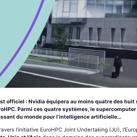
est officiel : Nvidia équipera au moins quatre des hu
roHPC. Parmi ces quatre systèmes, le supercomputer i
ssant du monde pour l’intelligence artificielle…
ravers l’initiative EuroHPC Joint Undertaking (JU), l’Eu