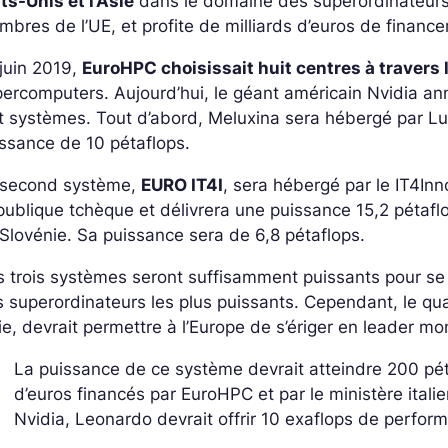
ts-Unis et l’Asie
dans le domaine des superordinateurs. 
bres de l’UE, et profite de milliards d’euros de financ
juin 2019,
EuroHPC choisissait huit centres à travers 
ercomputers. Aujourd’hui, le géant américain Nvidia an
t systèmes. Tout d’abord, Meluxina sera hébergé par Lu
ssance de 10 pétaflops.
 second système,
EURO IT4I
, sera hébergé par le IT4In
ublique tchèque et délivrera une puissance 15,2 pétafl
Slovénie. Sa puissance sera de 6,8 pétaflops.
 trois systèmes seront suffisamment puissants pour s
 superordinateurs les plus puissants. Cependant, le qu
lie, devrait permettre à l’Europe de s’ériger en leader m
La puissance de ce système devrait atteindre 200 pét
d’euros financés par EuroHPC et par le ministère italie
Nvidia, Leonardo devrait offrir 10 exaflops de performa