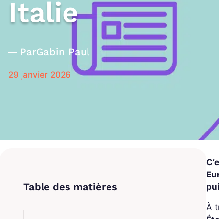
Italie
Par
Gabin Paul
29 janvier 2026
C’
Eu
pui
À t