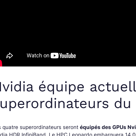
vidia équipe actue
uperordinateurs d
 quatre superordinateurs seront
équipés des GPUs Nv
idia HDR InfiniBand. Le HPC Leonardo embarquera 14 0