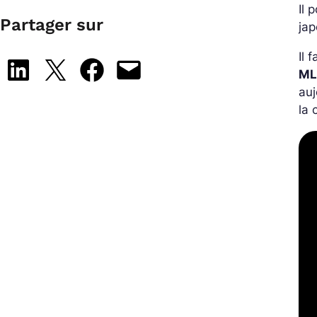
Il 
Partager sur
jap
Il 
Share on LinkedIn
Share on X
Share on Facebook
Email this Page
ML
auj
la 