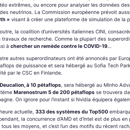
éo extrêmes, ou encore pour analyser les données des 
des neutrinos. La Commission européenne prévoit aussi d
rth »
visant à créer une plateforme de simulation de la p
outre, la coalition d’universités italiennes CINI, consac
 travaux de recherche. Comme la plupart des superordin
ssi à
chercher un remède contre le COVID-19
…
atre autres superordinateurs ont été annoncés par Eur
aflops de puissance et sera hébergé au Sofia Tech Park
ité par le CSC en Finlande.
Deucalion, à 10 pétaflops
, sera hébergé au Minho Adva
stème
Marenostrum 5 de 200 pétaflops
se trouvera da
agne. On ignore pour l’instant si Nvidia équipera égal
’heure actuelle,
333 des systèmes du Top500
embarque
endant, la concurrence d’AMD et d’Intel est de plus en 
 tous les moyens, et c’est l’un des motifs du récent rach