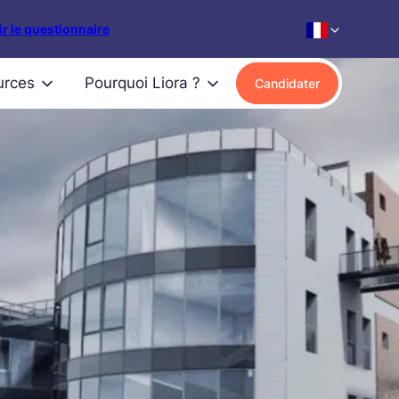
r le questionnaire
urces
Pourquoi Liora ?
Candidater