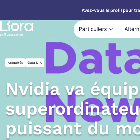
Aller
Avez-vous le profil pour tr
au
contenu
Particuliers
Alter
Actualités
Data & IA
Nvidia va équip
superordinateur
puissant du m