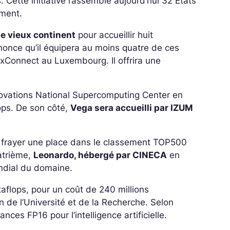
Cette initiative rassemble aujourd’hui 32 États
ement.
le vieux continent
pour accueillir huit
nonce qu’il équipera au moins quatre de ces
xConnect au Luxembourg. Il offrira une
novations National Supercomputing Center en
ops. De son côté,
Vega sera accueilli par IZUM
e frayer une place dans le classement TOP500
atrième,
Leonardo, hébergé par CINECA
en
ondial du domaine.
aflops, pour un coût de 240 millions
n de l’Université et de la Recherche. Selon
nces FP16 pour l’intelligence artificielle.