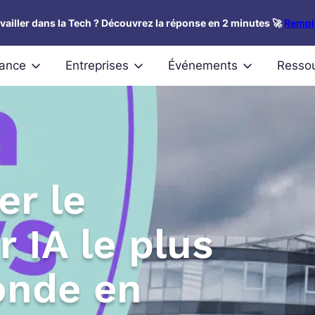
availler dans la Tech ? Découvrez la réponse en 2 minutes 🚀
Rempli
nance
Entreprises
Événements
Resso
er le
 IA le plus
onde en