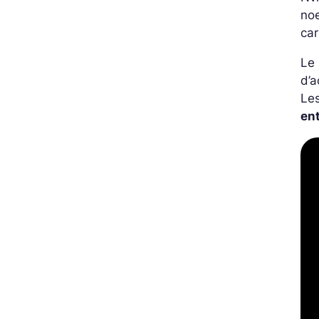
noe
ca
Le 
d’a
Les
en