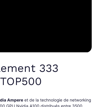
llement 333
u TOP500
idia Ampere
et de la technologie de networking
00 GPU Nvidia A100 distribués entre 3500