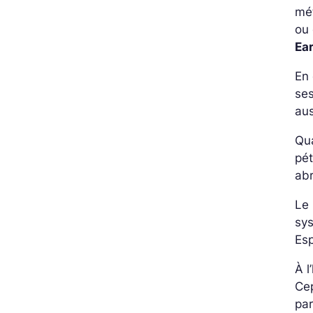
mét
ou 
Ea
En 
ses
au
Qu
pét
abr
Le
sy
Esp
À l
Cep
par