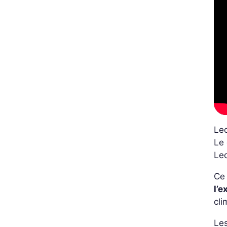
Le
Le 
Leo
Ce 
l’e
cli
Les