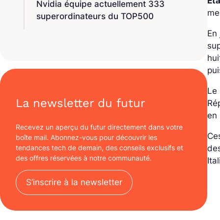
Éta
Nvidia équipe actuellement 333
mem
superordinateurs du TOP500
En 
sup
hui
pui
Le
La newsletter du futur
Rép
en 
Recevez un aperçu du futur directement dans votre
Ces
boîte mail. Abonnez-vous pour découvrir les
tendances tech de demain, des conseils exclusifs et
des
des offres réservées à notre communauté.
Ita
S’inscrire à la newsletter