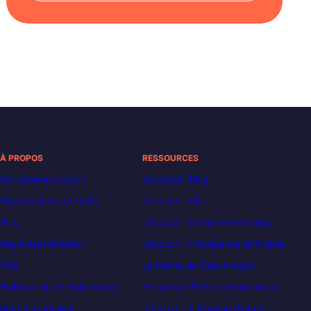
À PROPOS
RESSOURCES
Qui sommes-nous ?
Decoded | Blog
Financements et tarifs
Découvrir n8n
Avis
Découvrir le machine learning
Règlement intérieur
Découvrir l’intelligence artificielle
FAQ
Le métier de Data Analyst
Politique de confidentialité
Formation POEI en informatique
Mentions légales
Découvrir le langage Python