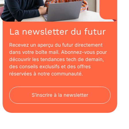
La newsletter du futur
Recevez un aperçu du futur directement
dans votre boîte mail. Abonnez-vous pour
découvrir les tendances tech de demain,
des conseils exclusifs et des offres
réservées à notre communauté.
S’inscrire à la newsletter