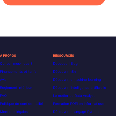
À PROPOS
RESSOURCES
Qui sommes-nous ?
Decoded | Blog
Financements et tarifs
Découvrir n8n
Avis
Découvrir le machine learning
Règlement intérieur
Découvrir l’intelligence artificielle
FAQ
Le métier de Data Analyst
Politique de confidentialité
Formation POEI en informatique
Mentions légales
Découvrir le langage Python