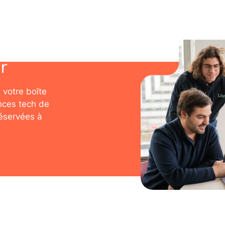
r
 votre boîte
nces tech de
réservées à