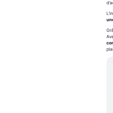
d’a
L’i
un
Grâ
Ave
co
pla