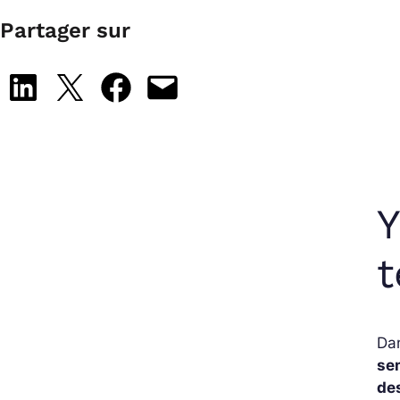
Partager sur
Share on LinkedIn
Share on X
Share on Facebook
Email this Page
Y
t
Dan
se
de