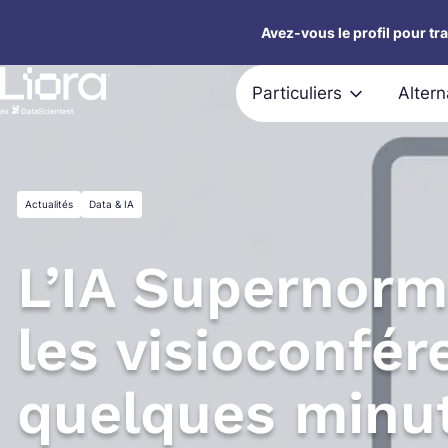
Aller
Avez-vous le profil pour tr
au
contenu
Particuliers
Alter
Actualités
Data & IA
L’IA Supernor
les visioconfé
quelques minu