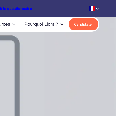
r le questionnaire
urces
Pourquoi Liora ?
Candidater