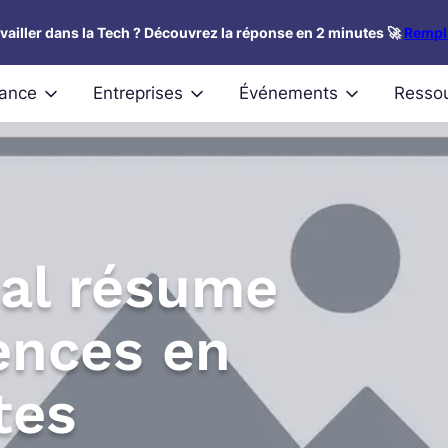
availler dans la Tech ? Découvrez la réponse en 2 minutes 🚀
Rempli
nance
Entreprises
Événements
Resso
mal résume
rences en
tes