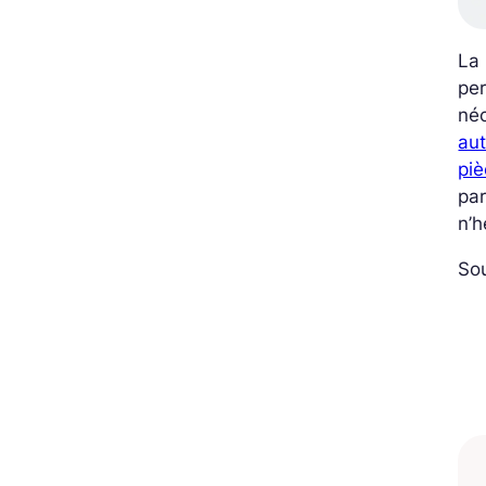
La 
per
né
aut
piè
par
n’h
So