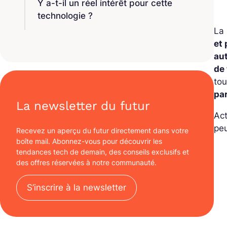
Y a-t-il un réel intérêt pour cette
technologie ?
La
et 
au
de
tou
pa
La newsletter du futur
Act
peu
Recevez un aperçu du futur directement dans votre
boîte mail. Abonnez-vous pour découvrir les
tendances tech de demain, des conseils exclusifs et
des offres réservées à notre communauté.
S’inscrire à la newsletter