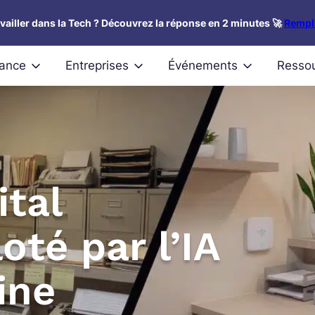
availler dans la Tech ? Découvrez la réponse en 2 minutes 🚀
Rempli
nance
Entreprises
Événements
Resso
ital
oté par l’IA
ine