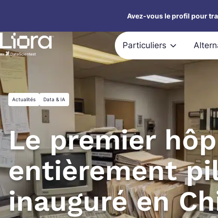
Aller
Avez-vous le profil pour tr
au
contenu
Particuliers
Alter
Actualités
Data & IA
Le premier hôp
entièrement pil
inauguré en Ch