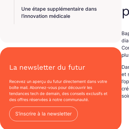
p
Une étape supplémentaire dans
l’innovation médicale
Ba
dia
Con
plu
La newsletter du futur
Dan
et 
l’o
Recevez un aperçu du futur directement dans votre
boîte mail. Abonnez-vous pour découvrir les
cr
tendances tech de demain, des conseils exclusifs et
soi
des offres réservées à notre communauté.
S’inscrire à la newsletter