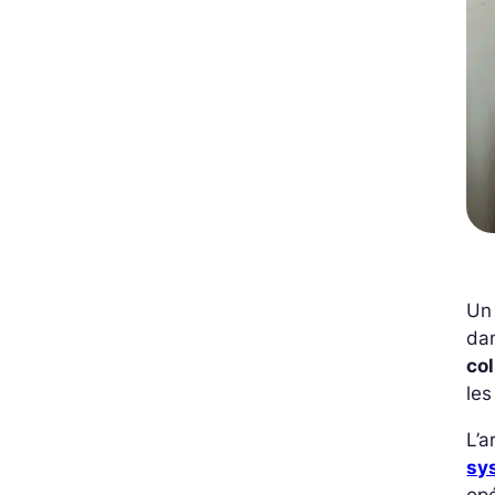
Un 
dan
col
les
L’a
sy
opé