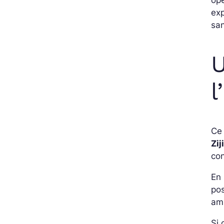
exp
san
U
l
Ce 
Zij
con
En 
po
amb
Si 