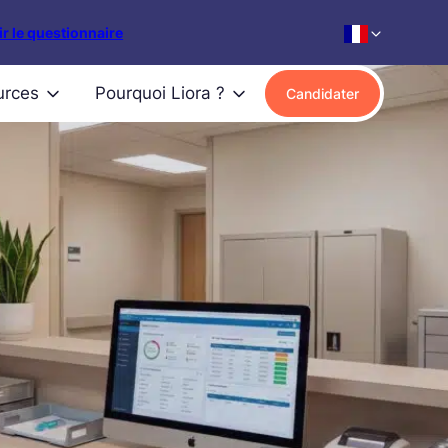
r le questionnaire
urces
Pourquoi Liora ?
Candidater