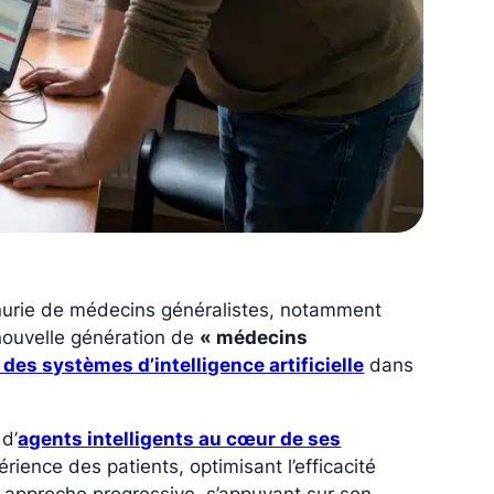
 pénurie de médecins généralistes, notamment
nouvelle génération de
« médecins
 des systèmes d’intelligence artificielle
dans
 d’
agents intelligents au cœur de ses
érience des patients, optimisant l’efficacité
e approche progressive, s’appuyant sur son