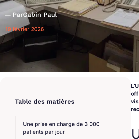
Par
Gabin Paul
19 février 2026
L’U
off
vis
re
Une prise en charge de 3 000
U
patients par jour