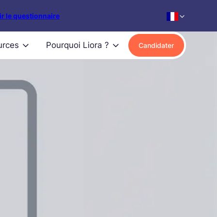
r le questionnaire
urces
Pourquoi Liora ?
Candidater