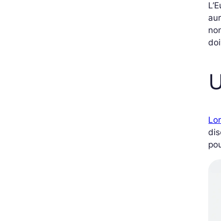
L’E
aur
non
doi
U
Lor
dis
pou