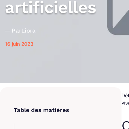
artificielles
Par
Liora
16 juin 2023
Déb
vis
Q