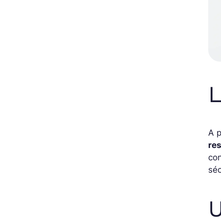
L
A p
re
con
séc
U