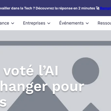
availler dans la Tech ? Découvrez la réponse en 2 minutes 🚀
Rempli
nance
Entreprises
Événements
Resso
voté l’AI
changer pour
es