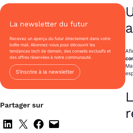
U
a
La newsletter du futur
Recevez un aperçu du futur directement dans votre
boîte mail. Abonnez-vous pour découvrir les
Afi
tendances tech de demain, des conseils exclusifs et
des offres réservées à notre communauté.
co
Mar
S’inscrire à la newsletter
es
L
Partager sur
r
Share on LinkedIn
Share on X
Share on Facebook
Email this Page