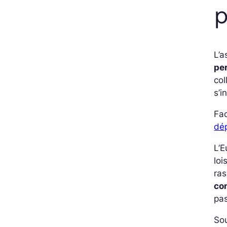
p
L’a
pe
col
s’i
Fac
dé
L’E
loi
ras
co
pa
Sou