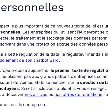
ersonnelles
spect le plus important de ce nouveau texte de loi est
u
rsonnelles
. Les entreprises qui utilisent l’IA devront se
lecte, le traitement et le stockage des données personn
nscrivant dans une protection accrue des données person
e à cette régulation de la data, le régulateur irlandais 
ploiement de son chatbot Bard
.
urope propose aujourd’hui
le premier texte de régulatio
s ne plaisent pas aux grands patrons d’entreprises co
surant de voir les Etats se pencher sur
la question de la
ncitoyens
. Si cet article vous a plu et si vous envisage
s à découvrir
nos articles
ou
nos offres de formations
su
rce : eur-lex.europa.eu