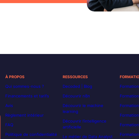
À PROPOS
RESSOURCES
FORMATI
Qui sommes-nous ?
Decoded | Blog
Formation
Financements et tarifs
Découvrir n8n
Formation
Avis
Découvrir le machine
Formation
learning
Règlement intérieur
Formation
Découvrir l’intelligence
FAQ
Formatio
artificielle
Politique de confidentialité
Formation
Le métier de Data Analyst