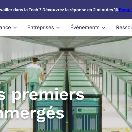
availler dans la Tech ? Découvrez la réponse en 2 minutes 🚀
Rempli
nance
Entreprises
Événements
Resso
s premiers
immergés