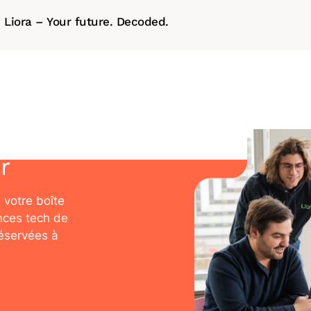
Liora – Your future. Decoded.
r
 votre boîte
nces tech de
réservées à