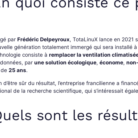
n quoi consiste ce 
igé par
Frédéric Delpeyroux
, TotaLinuX lance en 2021 s
velle génération totalement immergé qui sera installé 
hnologie consiste à
remplacer la ventilation climatisé
 données, par
une solution écologique
,
économe
,
non
e de
25 ans
.
n d’être sûr du résultat, l’entreprise francilienne a fin
ional de la recherche scientifique, qui s’intéressait éga
uels sont les résul