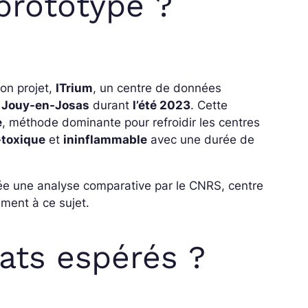
prototype ?
on projet,
ITrium
, un centre de données
à
Jouy-en-Josas
durant
l’été 2023
. Cette
e
, méthode dominante pour refroidir les centres
-toxique
et
ininflammable
avec une durée de
ancée une analyse comparative par le CNRS, centre
lement à ce sujet
.
tats espérés ?