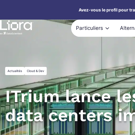
Aller
Avez-vous le profil pour tr
au
contenu
Particuliers
Alter
Actualités
Cloud & Dev
ITrium lance le
data centers 