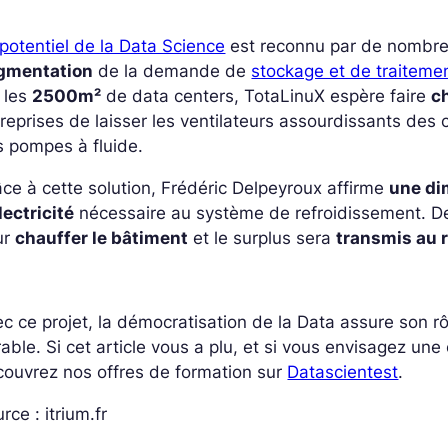
potentiel de la Data Science
est reconnu par de nombreu
gmentation
de la demande de
stockage et de traitem
 les
2500m²
de data centers, TotaLinuX espère faire
c
reprises de laisser les ventilateurs assourdissants des 
 pompes à fluide.
ce à cette solution, Frédéric Delpeyroux affirme
une di
lectricité
nécessaire au système de refroidissement. De 
ur
chauffer le bâtiment
et le surplus sera
transmis au 
c ce projet, la démocratisation de la Data assure son rôl
able. Si cet article vous a plu, et si vous envisagez une
ouvrez nos offres de formation sur
Datascientest
.
rce : itrium.fr