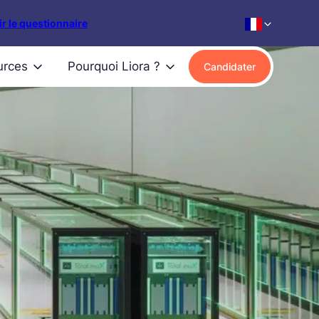
r le questionnaire
urces
Pourquoi Liora ?
Candidater