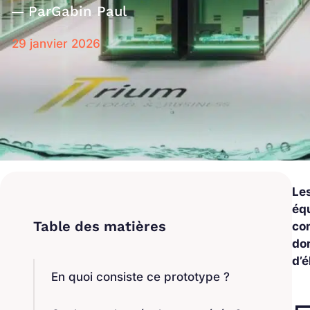
Par
Gabin Paul
29 janvier 2026
Le
éq
co
don
d’é
En quoi consiste ce prototype ?