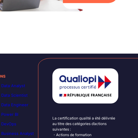
ONS
 Data Analyst
 Data Scientist
 Data Engineer
 Power BI
La certification qualité a été délivrée
n DevOps
au titre des catégories d’actions
suivantes :
 Business Analyst
・Actions de formation