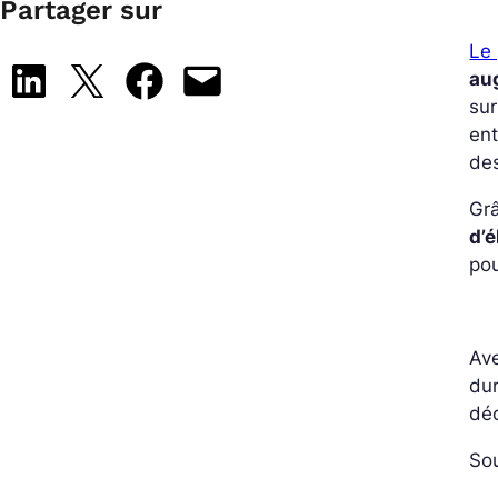
Partager sur
Le 
Share on LinkedIn
Share on X
Share on Facebook
Email this Page
au
sur
ent
des
Grâ
d’é
po
Ave
dur
déc
Sou