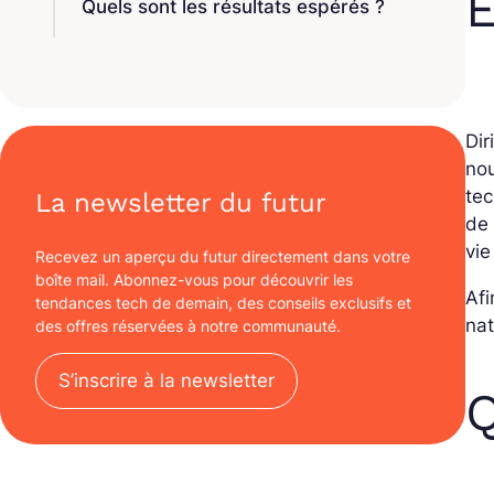
E
Quels sont les résultats espérés ?
Dir
nou
tec
La newsletter du futur
de
vi
Recevez un aperçu du futur directement dans votre
boîte mail. Abonnez-vous pour découvrir les
Afi
tendances tech de demain, des conseils exclusifs et
nat
des offres réservées à notre communauté.
S’inscrire à la newsletter
Q