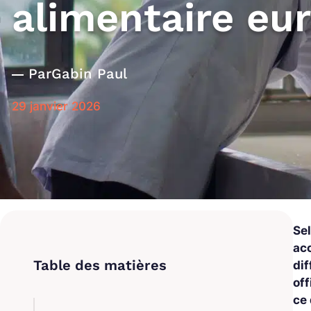
alimentaire eu
Par
Gabin Paul
29 janvier 2026
Sel
ac
di
off
ce 