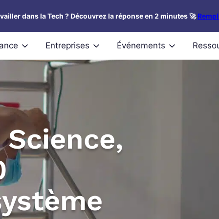
availler dans la Tech ? Découvrez la réponse en 2 minutes 🚀
Rempli
nance
Entreprises
Événements
Resso
 Science,
0
système