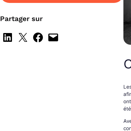
Partager sur
Share on LinkedIn
Share on X
Share on Facebook
Email this Page
C
Les
afi
ont
été
Av
con