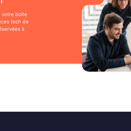
r
 votre boîte
nces tech de
réservées à