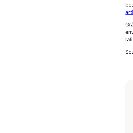
bes
art
Grâ
env
l’a
So