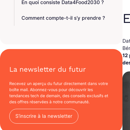
En quoi consiste Data4Food2030 ?
E
Comment compte-t-il s’y prendre ?
Da
Bé
12 
de
La newsletter du futur
Recevez un aperçu du futur directement dans votre
boîte mail. Abonnez-vous pour découvrir les
tendances tech de demain, des conseils exclusifs et
des offres réservées à notre communauté.
S’inscrire à la newsletter