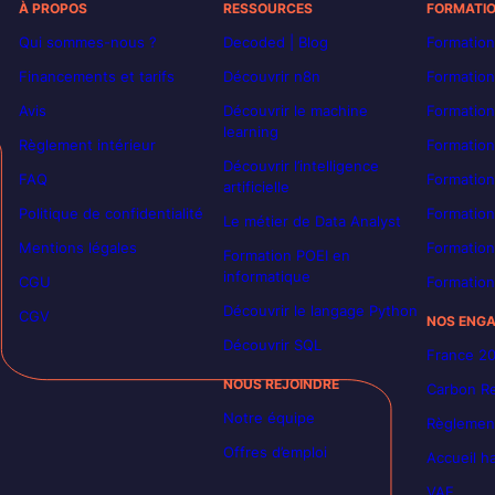
À PROPOS
RESSOURCES
FORMATI
Qui sommes-nous ?
Decoded | Blog
Formation
Financements et tarifs
Découvrir n8n
Formation
Avis
Découvrir le machine
Formation
learning
Règlement intérieur
Formation
Découvrir l’intelligence
FAQ
Formatio
artificielle
Politique de confidentialité
Formation
Le métier de Data Analyst
Mentions légales
Formation
Formation POEI en
informatique
CGU
Formation
Découvrir le langage Python
CGV
NOS ENG
Découvrir SQL
France 2
NOUS REJOINDRE
Carbon Re
Notre équipe
Règlement
Offres d’emploi
Accueil h
VAE