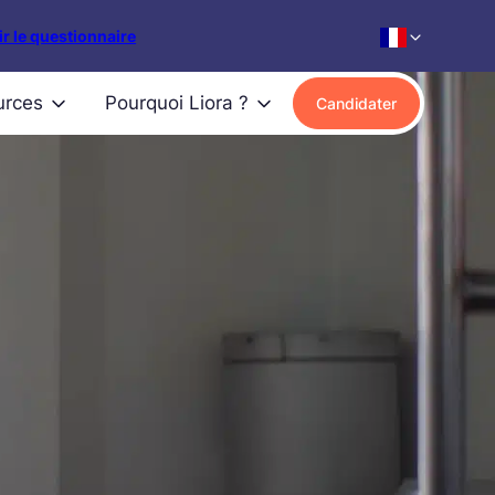
r le questionnaire
urces
Pourquoi Liora ?
Candidater