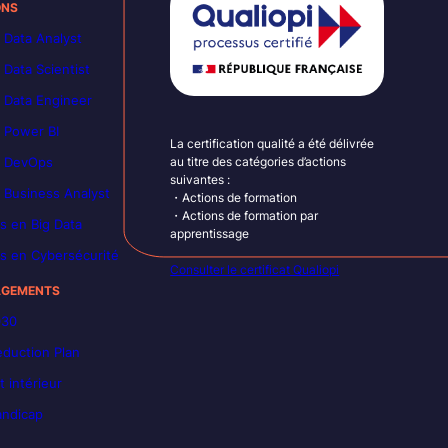
ONS
 Data Analyst
 Data Scientist
 Data Engineer
 Power BI
La certification qualité a été délivrée
n DevOps
au titre des catégories d’actions
suivantes :
 Business Analyst
・Actions de formation
・Actions de formation par
s en Big Data
apprentissage
s en Cybersécurité
Consulter le certificat Qualiopi
AGEMENTS
030
duction Plan
 intérieur
andicap