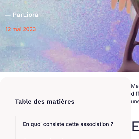
Par
Liora
12 mai 2023
Mer
dif
une
E
En quoi consiste cette association ?