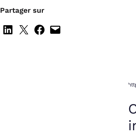
Partager sur
Share on LinkedIn
Share on X
Share on Facebook
Email this Page
ht
C
i