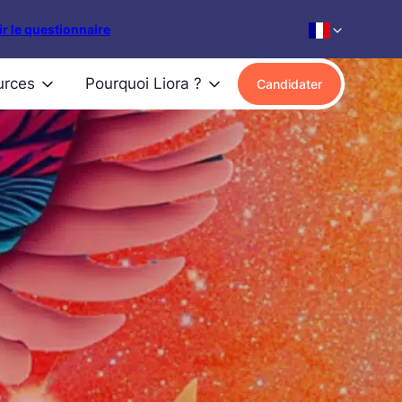
r le questionnaire
urces
Pourquoi Liora ?
Candidater