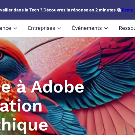
availler dans la Tech ? Découvrez la réponse en 2 minutes 🚀
Rempli
nance
Entreprises
Événements
Resso
ie à Adobe
ation
thique