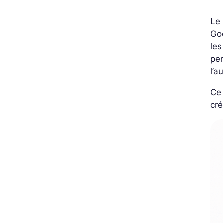
Le 
Go
les
pe
l’a
Ce 
cré