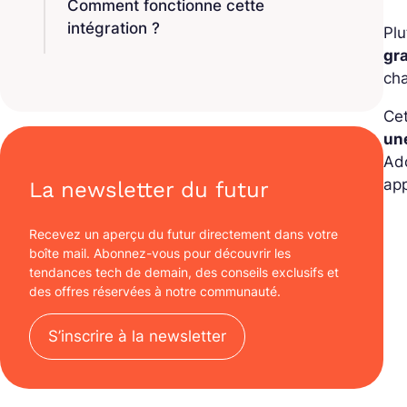
Comment fonctionne cette
intégration ?
Plu
gr
cha
Ce
un
Ado
app
La newsletter du futur
Recevez un aperçu du futur directement dans votre
boîte mail. Abonnez-vous pour découvrir les
tendances tech de demain, des conseils exclusifs et
des offres réservées à notre communauté.
S’inscrire à la newsletter