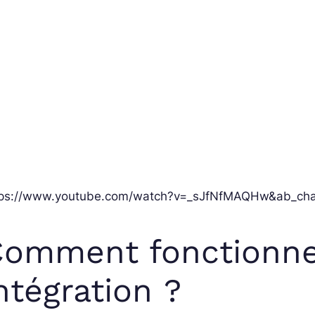
tps://www.youtube.com/watch?v=_sJfNfMAQHw&ab_ch
omment fonctionne
ntégration ?