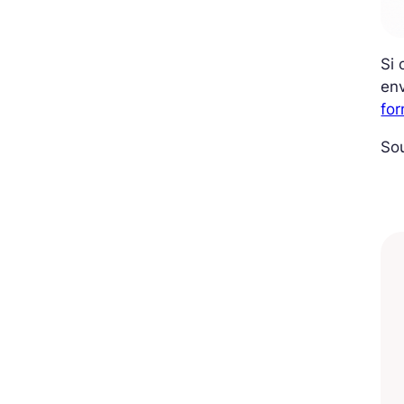
Si 
env
fo
Sou