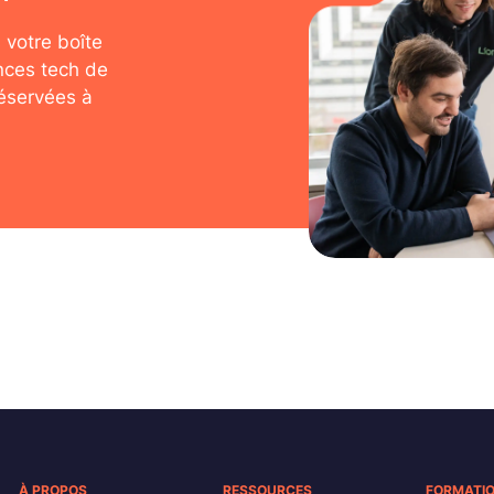
 votre boîte
nces tech de
réservées à
À PROPOS
RESSOURCES
FORMATI