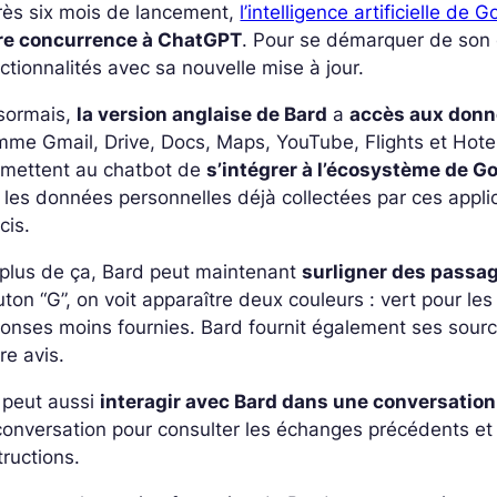
rès six mois de lancement,
l’intelligence artificielle de 
ire concurrence à ChatGPT
. Pour se démarquer de son 
ctionnalités avec sa nouvelle mise à jour.
sormais,
la version anglaise de Bard
a
accès aux don
me Gmail, Drive, Docs, Maps, YouTube, Flights et Hotel
rmettent au chatbot de
s’intégrer à l’écosystème de G
 les données personnelles déjà collectées par ces appl
cis.
 plus de ça, Bard peut maintenant
surligner des passa
ton “G”, on voit apparaître deux couleurs : vert pour le
onses moins fournies. Bard fournit également ses sourc
re avis.
 peut aussi
interagir avec Bard dans une conversatio
conversation pour consulter les échanges précédents et
tructions.