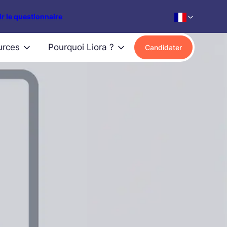
r le questionnaire
urces
Pourquoi Liora ?
Candidater