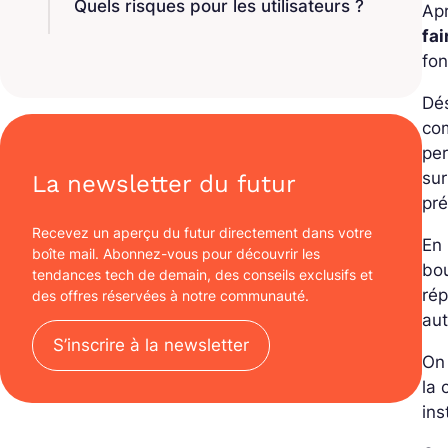
Quels risques pour les utilisateurs ?
Ap
fa
fon
Dé
com
pe
sur
La newsletter du futur
pré
Recevez un aperçu du futur directement dans votre
En
boîte mail. Abonnez-vous pour découvrir les
bou
tendances tech de demain, des conseils exclusifs et
rép
des offres réservées à notre communauté.
aut
S’inscrire à la newsletter
On
la 
ins