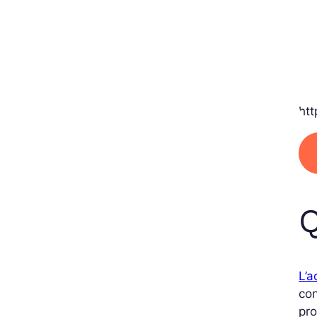
ht
Q
L’a
con
pro