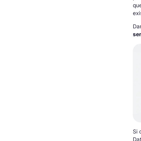
que
exi
Da
ser
Si 
Dat