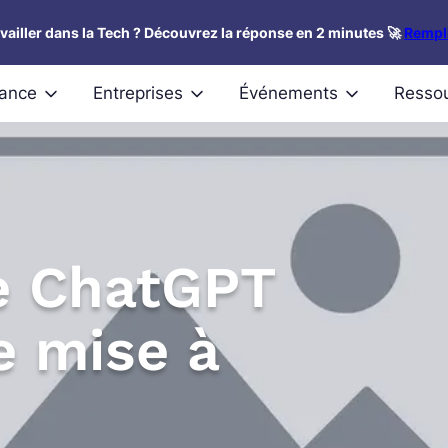
availler dans la Tech ? Découvrez la réponse en 2 minutes 🚀
Rempli
nance
Entreprises
Événements
Resso
e ChatGPT
e mise à