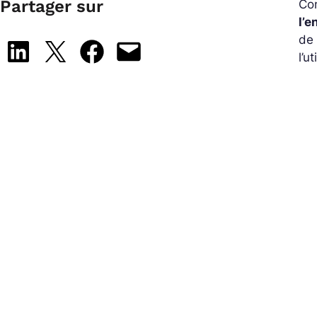
Partager sur
Con
l’e
de
Share on LinkedIn
Share on X
Share on Facebook
Email this Page
l’ut