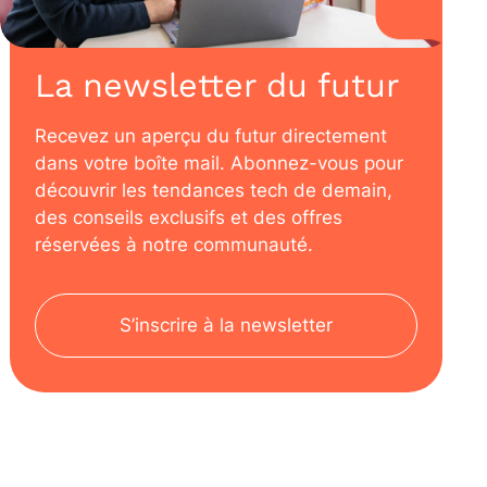
La newsletter du futur
Recevez un aperçu du futur directement
dans votre boîte mail. Abonnez-vous pour
découvrir les tendances tech de demain,
des conseils exclusifs et des offres
réservées à notre communauté.
S’inscrire à la newsletter