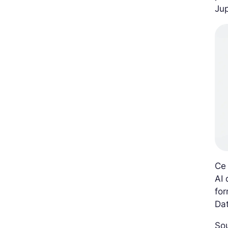
Jup
Ce
AI 
for
Dat
Sou