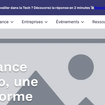
availler dans la Tech ? Découvrez la réponse en 2 minutes 🚀
Rempli
nance
Entreprises
Événements
Resso
ance
o, une
forme