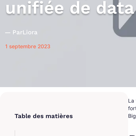
unifiée de data
Par
Liora
1 septembre 2023
La 
for
Big