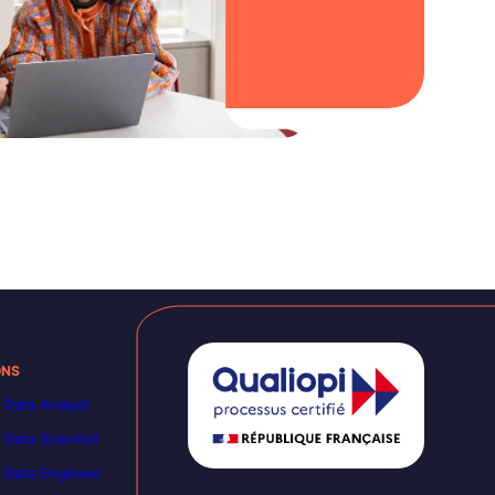
ONS
 Data Analyst
 Data Scientist
 Data Engineer