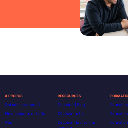
À PROPOS
RESSOURCES
FORMATI
Qui sommes-nous ?
Decoded | Blog
Formation
Financements et tarifs
Découvrir n8n
Formation
Avis
Découvrir le machine
Formation
learning