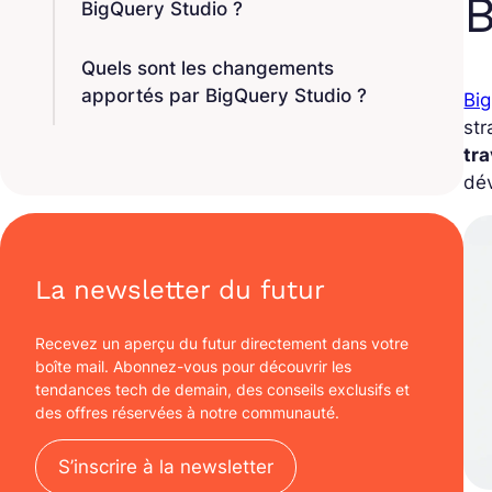
B
BigQuery Studio ?
Quels sont les changements
apportés par BigQuery Studio ?
Big
str
tra
dé
La newsletter du futur
Recevez un aperçu du futur directement dans votre
boîte mail. Abonnez-vous pour découvrir les
tendances tech de demain, des conseils exclusifs et
des offres réservées à notre communauté.
S’inscrire à la newsletter