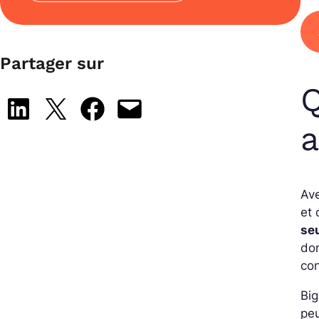
Partager sur
Q
Share on LinkedIn
Share on X
Share on Facebook
Email this Page
a
Ave
et 
se
don
con
Big
peu