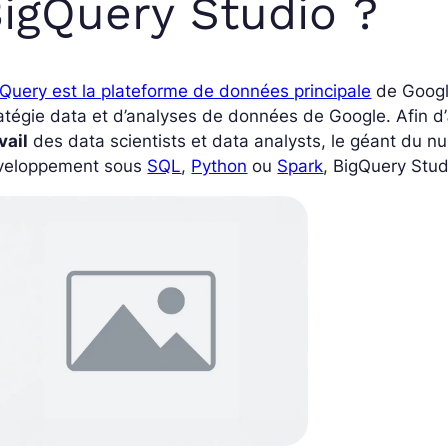
igQuery Studio ?
Query est la plateforme de données principale
de Google
atégie data et d’analyses de données de Google. Afin d’
vail
des data scientists et data analysts, le géant du n
veloppement sous
SQL
,
Python
ou
Spark
, BigQuery Stud