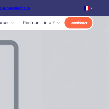
r le questionnaire
urces
Pourquoi Liora ?
Candidater