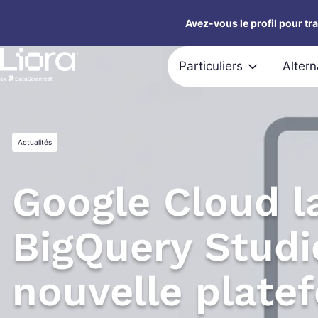
Aller
Avez-vous le profil pour tr
au
contenu
Particuliers
Alter
Actualités
Google Cloud l
BigQuery Studi
nouvelle plate