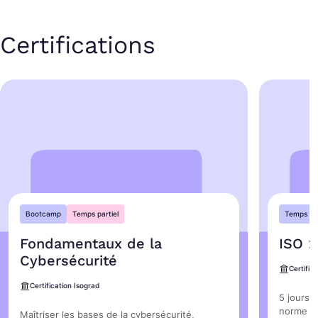
Certifications
Bootcamp
Temps partiel
Temps ple
Fondamentaux de la
ISO 2
Cybersécurité
Certific
Certification Isograd
5 jours d
norme IS
Maîtriser les bases de la cybersécurité,