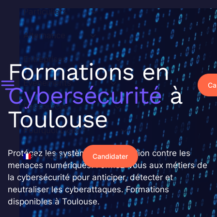
Aller
Particuliers
au
contenu
Alternance
Entreprises
Formations en
Événements
Ca
Cybersécurité
à
Ressources
Toulouse
Pourquoi Liora ?
Protégez les systèmes d'information contre les
Français
Candidater
menaces numériques. Formez-vous aux métiers de
la cybersécurité pour anticiper, détecter et
neutraliser les cyberattaques. Formations
disponibles à Toulouse.