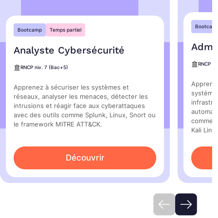
Bootcam
Bootcamp
Temps partiel
Admin
Analyste Cybersécurité
RNCP ni
RNCP niv. 7 (Bac+5)
Apprenez
Apprenez à sécuriser les systèmes et
système
réseaux, analyser les menaces, détecter les
infrastr
intrusions et réagir face aux cyberattaques
automati
avec des outils comme Splunk, Linux, Snort ou
comme L
le framework MITRE ATT&CK.
Kali Linu
Découvrir