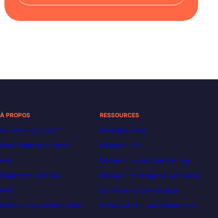
À PROPOS
RESSOURCES
Qui sommes-nous ?
Decoded | Blog
Financements et tarifs
Découvrir n8n
Avis
Découvrir le machine learning
Règlement intérieur
Découvrir l’intelligence artificielle
FAQ
Le métier de Data Analyst
Politique de confidentialité
Formation POEI en informatique